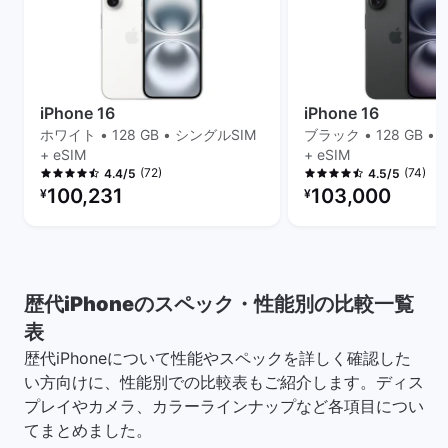
iPhone 16
iPhone 16
ホワイト • 128 GB • シングルSIM
ブラック • 128 GB •
+ eSIM
+ eSIM
(72)
(74)
4.4/5
4.5/5
リファービッシュ品の価格：
リファービッシュ品の
100,231
103,000
¥
¥
歴代iPhoneのスペック・性能別の比較一覧
表
歴代iPhoneについて性能やスペックを詳しく確認した
い方向けに、性能別での比較表もご紹介します。ディス
プレイやカメラ、カラーラインナップなど各項目につい
てまとめました。