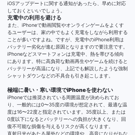
iOSアップデートに関する通知があったら、早めに対応
しておくといいでしょう。
充電中の利用を避ける
また、iPhoneで動画閲覧やオンラインゲームをよくす
るユーザーは、家の中でもよく充電をしながら利用する
ことが多いですよね。ですが、充電中のiPhone利用は
バッテリー劣化が進む原因となりますので要注意です。
iPhoneなどスマートフォンは充電中、熱を帯びる傾向
にあります。特に高負荷な動画再生やゲームを続けると
バッテリーが高温になり、上記でも解説したような強制
シャットダウンなどの不具合も引き起こします。
極端に暑い・寒い環境でiPhoneを使わない
iPhoneでは推奨されている周囲温度が決められてお
り、一般的には0〜35度の環境が想定されて、最適な温
度は16〜22度と指定されています。35度以上、または
0度以下になるとバッテリーへの負担が大きくなり、回
復不可能な損傷を与えるリスクが高くなります。
直射日光があたる屋外などの環境や、高音になりがちな