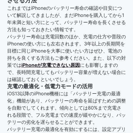
させる方法
これまではiPhoneのバッテリー寿命の確認や目安につ
いて解説してきましたが、まだiPhoneを購入してから1
年未満と短い方にとって、バッテリー寿命を長くさせる
方法も知っておきたい情報です。
バッテリー寿命は充電回数のほか、充電の仕方や普段の
iPhoneの使い方にも左右されます。3年以上の長期間を
目標に同じiPhoneを大事に使いたい方はぜひ、電池の
持ちを良くする方法もご参考ください。また、以下の対
策では
iPhoneが充電できない原因
にも影響しますの
で、長時間充電してもバッテリー容量が増えない場合に
は確認しておくといいでしょう。
充電の最適化・低電力モードの活用
iOS13以降のiPhone機種には「バッテリー充電の最適
化」機能があり、バッテリーの寿命を延ばすための調整
を自動でしてくれます。傾向としては80%まで充電さ
れる段階で、フル充電までの速度が緩やかになり、バッ
テリーの劣化を遅らせることができます。
バッテリー充電の最適化を有効にするには、設定アプリ