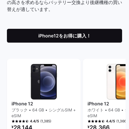
の高さを求めるならバッテリー交換より後継機種の買い
替えが適しています。
iPhone12をお得に購入！
iPhone 12
iPhone 12
ブラック • 64 GB • シングルSIM +
ホワイト • 64 GB • 
eSIM
eSIM
(1,385)
(1,366)
4.4/5
4.4/5
リファービッシュ品の価格：
リファービッシュ品の
28,144
28,366
¥
¥