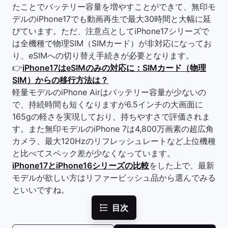
たことでバッテリー容量を増やすことができて、無印モ
デルのiPhone17でも動画再生で最大30時間と大幅に延
びています。ただ、注意点としてiPhone17シリーズで
は全機種で物理SIM（SIMカード）が非対応になってお
り、eSIMへの切り替え手続きが必要となります。
👉
iPhone17はeSIMのみの対応に：SIMカード（物理
SIM）からの移行方法は？
軽量モデルのiPhone Airはバッテリー容量が少ないの
で、持続時間も短くなりますが6.5インチの大画面に
165gの軽さを実現しており、持ちやすさで評価されま
す。また無印モデルのiPhone 7は4,800万画素の超広角
カメラ、最大120Hzのリフレッシュレートなど上位機種
と比べてスペック差が少なくなっています。
iPhone17とiPhone16シリーズの比較
をした上で、最新
モデルが欲しい方はリファービッシュ品から選んでみる
といいですね。
目次