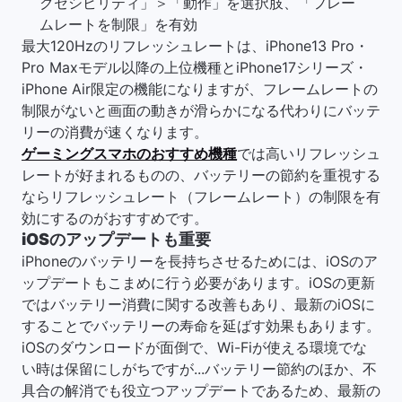
クセシビリティ」＞「動作」を選択肢、「フレー
ムレートを制限」を有効
最大120Hzのリフレッシュレートは、iPhone13 Pro・
Pro Maxモデル以降の上位機種とiPhone17シリーズ・
iPhone Air限定の機能になりますが、フレームレートの
制限がないと画面の動きが滑らかになる代わりにバッテ
リーの消費が速くなります。
ゲーミングスマホのおすすめ機種
では高いリフレッシュ
レートが好まれるものの、バッテリーの節約を重視する
ならリフレッシュレート（フレームレート）の制限を有
効にするのがおすすめです。
iOSのアップデートも重要
iPhoneのバッテリーを長持ちさせるためには、iOSのア
ップデートもこまめに行う必要があります。iOSの更新
ではバッテリー消費に関する改善もあり、最新のiOSに
することでバッテリーの寿命を延ばす効果もあります。
iOSのダウンロードが面倒で、Wi-Fiが使える環境でな
い時は保留にしがちですが...バッテリー節約のほか、不
具合の解消でも役立つアップデートであるため、最新の