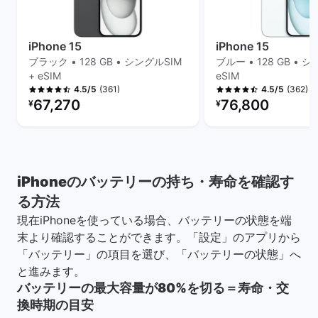
iPhone 15
iPhone 15
ブラック • 128 GB • シングルSIM
ブルー • 128 GB • シ
+ eSIM
eSIM
(361)
(362)
4.5/5
4.5/5
リファービッシュ品の価格：
リファービッシュ品の
67,270
76,800
¥
¥
iPhoneのバッテリーの持ち・寿命を確認す
る方法
現在iPhoneを使っている場合、バッテリーの状態を端
末より確認することができます。「設定」のアプリから
「バッテリー」の項目を選び、「バッテリーの状態」へ
と進みます。
バッテリーの最大容量が80%を切る＝寿命・交
換時期の目安