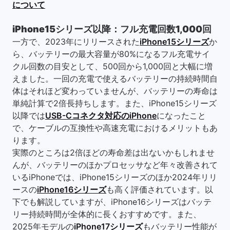
について
iPhone15シリーズ以降：フル充電回数1,000回
一方で、2023年にリリースされた
iPhone15シリーズ
か
ら、バッテリーの最大容量が80%になるフル充電サイ
クル回数の目安として、500回から1,000回と大幅に増
えました。一回の充電で使えるバッテリーの持続時間自
体はそれほど変わっていませんが、バッテリーの寿命は
単純計算で2倍長持ちします。また、iPhone15シリーズ
以降では
USB-Cコネクタ対応のiPhone
になったこと
で、ケーブルの互換性や高速充電におけるメリットもあ
ります。
実際のところは2倍ほどの寿命差は出ないかもしれませ
んが、バッテリーのほかプロセッサなど年々改善されて
いるiPhoneでは、iPhone15シリーズのほか2024年リリ
ースの
iPhone16シリーズ
も高く評価されています。以
下でも解説していますが、iPhone16シリーズはバッテ
リー持続時間が全体的に長くおすすめです。また、
2025年モデルの
iPhone17シリーズ
もバッテリー性能が