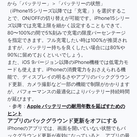
から「バッテリー」＞「バッテリーの状態」
（iPhone15シリーズ以降では「充電」）を選択するこ
とで、ON/OFFの切り替えが可能です。iPhone15シリー
ズ以降では充電上限を細かく設定することもできて、
80〜100%の間で5%刻みで充電の限度パーセンテージ
を指定できます。フル充電したい時は100%が推奨され
ますが、バッテリー持ちを良くしたい場合には80%や
90%に留めておくといいでしょう。
また、iOS 9バージョン以降のiPhone機種では低電力モ
ードも使えます。iPhoneの消費電力をおさえられる機
能で、ディスプレイの明るさやアプリのバックグラウン
ド更新、カメラ撮影など一部の機能で制限がかかります
が、パフォーマンスの最適化によりバッテリー持続時間
が延びます。
・参考：
Apple バッテリーの耐用年数を延ばすための
ヒント
アプリのバックグラウンド更新をオフにする
iPhoneのアプリでは、画面を開いていない状態でもバ
ックグラウンド更新が有効になっていると、アプリの最