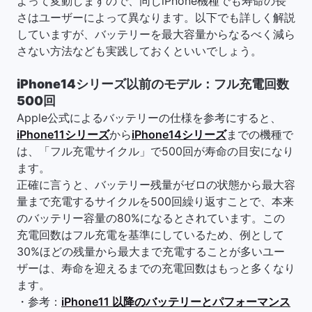
よって変動しますので、同じiPhone機種でも寿命の長
さはユーザーによって異なります。以下でも詳しく解説
していますが、バッテリーを最大容量からなるべく減ら
さない方法なども実践しておくといいでしょう。
iPhone14シリーズ以前のモデル：フル充電回数
500回
Apple公式によるバッテリーの仕様を参考にすると、
iPhone11シリーズ
から
iPhone14シリーズ
までの機種で
は、「フル充電サイクル」で500回が寿命の目安になり
ます。
正確に言うと、バッテリー残量がゼロの状態から最大容
量まで充電するサイクルを500回繰り返すことで、本来
のバッテリー容量の80%になるとされています。この
充電回数はフル充電を基準にしているため、例として
30%ほどの残量から最大まで充電することが多いユー
ザーは、寿命を迎えるまでの充電回数はもっと多くなり
ます。
・参考：
iPhone11 以降のバッテリーとパフォーマンス