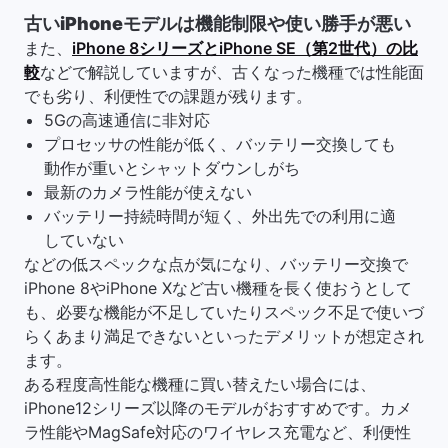
古いiPhoneモデルは機能制限や使い勝手が悪い
また、
iPhone 8シリーズとiPhone SE（第2世代）の比
較
などで解説していますが、古くなった機種では性能面
でも劣り、利便性での課題が残ります。
5Gの高速通信に非対応
プロセッサの性能が低く、バッテリー交換しても
動作が重いとシャットダウンしがち
最新のカメラ性能が使えない
バッテリー持続時間が短く、外出先での利用に適
していない
などの低スペックな点が気になり、バッテリー交換で
iPhone 8やiPhone Xなど古い機種を長く使おうとして
も、必要な機能が不足していたりスペック不足で使いづ
らくあまり満足できないといったデメリットが想定され
ます。
ある程度高性能な機種に買い替えたい場合には、
iPhone12シリーズ以降のモデルがおすすめです。カメ
ラ性能やMagSafe対応のワイヤレス充電など、利便性