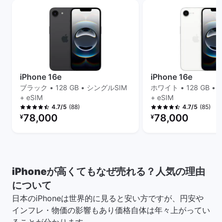
iPhone 16e
iPhone 16e
ブラック • 128 GB • シングルSIM
ホワイト • 128 GB •
+ eSIM
+ eSIM
(88)
(85)
4.7/5
4.7/5
リファービッシュ品の価格：
リファービッシュ品の
78,000
78,000
¥
¥
iPhoneが高くてもなぜ売れる？人気の理由
について
日本のiPhoneは世界的に見ると安い方ですが、円安や
インフレ・物価の影響もあり価格自体は年々上がってい