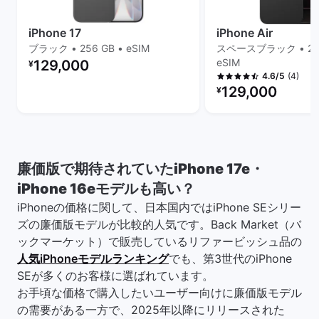
iPhone 17
iPhone Air
ブラック • 256 GB • eSIM
スペースブラック • 256
リファービッシュ品の価格：
eSIM
129,000
¥
(4)
4.6/5
リファービッシュ品の
129,000
¥
廉価版で期待されていたiPhone 17e・
iPhone 16eモデルも高い？
iPhoneの価格に関して、日本国内ではiPhone SEシリー
ズの廉価版モデルが比較的人気です。Back Market（バ
ックマーケット）で販売しているリファービッシュ品の
人気iPhoneモデルランキング
でも、第3世代のiPhone
SEが多くのお客様に選ばれています。
お手頃な価格で購入したいユーザー向けに廉価版モデル
の需要がある一方で、2025年以降にリリースされた