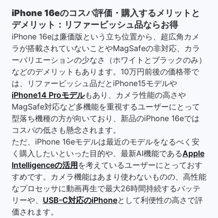
iPhone 16eのコスパ評価・購入するメリットと
デメリット：リファービッシュ品ならお得
iPhone 16eは廉価版という立ち位置から、超広角カメ
ラが搭載されていないことやMagSafeの非対応、カラ
ーバリエーションの少なさ（ホワイトとブラックのみ）
などのデメリットもあります。10万円前後の価格帯で
は、リファービッシュ品だとiPhone15モデルや
iPhone14 Proモデル
もあり、カメラ性能の高さや
MagSafe対応など多機能を重視するユーザーにとって
型落ち機種の方が向いており、新品のiPhone 16eでは
コスパの低さも懸念されます。
ただ、iPhone 16eモデルは最近のモデルをなるべく安
く購入したいといった目的や、最新AI機能である
Apple
Intelligenceの活用
を考えているユーザーにとっておす
すめです。カメラ機能はあまり使わないものの、高性能
なプロセッサに動画再生で最大26時間持続するバッテ
リーや、
USB-C対応のiPhone
として利便性の高さで評
価されます。