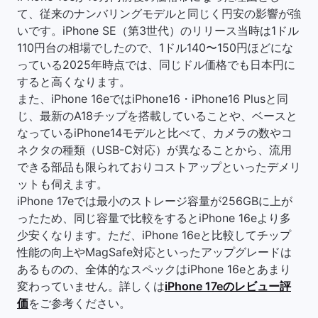
て、従来のナンバリングモデルと同じく円安の影響が強
いです。iPhone SE（第3世代）のリリース当時は1ドル
110円台の相場でしたので、1ドル140〜150円ほどにな
っている2025年時点では、同じドル価格でも日本円に
すると高くなります。
また、iPhone 16eではiPhone16・iPhone16 Plusと同
じ、最新のA18チップを搭載していることや、ベースと
なっているiPhone14モデルと比べて、カメラの数やコ
ネクタの種類（USB-C対応）が異なることから、流用
できる部品も限られておりコストアップといったデメリ
ットも伺えます。
iPhone 17eでは最小のストレージ容量が256GBに上が
ったため、同じ容量で比較をするとiPhone 16eより多
少安くなります。ただ、iPhone 16eと比較してチップ
性能の向上やMagSafe対応といったアップグレードは
あるものの、全体的なスペックはiPhone 16eとあまり
変わっていません。詳しくは
iPhone 17eのレビュー評
価
をご参考ください。