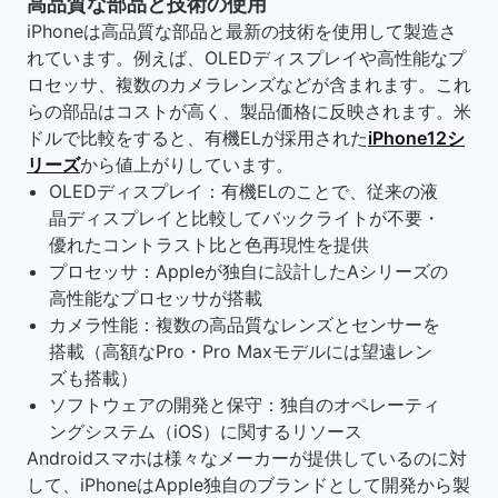
高品質な部品と技術の使用
iPhoneは高品質な部品と最新の技術を使用して製造さ
れています。例えば、OLEDディスプレイや高性能なプ
ロセッサ、複数のカメラレンズなどが含まれます。これ
らの部品はコストが高く、製品価格に反映されます。米
ドルで比較をすると、有機ELが採用された
iPhone12シ
リーズ
から値上がりしています。
OLEDディスプレイ：有機ELのことで、従来の液
晶ディスプレイと比較してバックライトが不要・
優れたコントラスト比と色再現性を提供
プロセッサ：Appleが独自に設計したAシリーズの
高性能なプロセッサが搭載
カメラ性能：複数の高品質なレンズとセンサーを
搭載（高額なPro・Pro Maxモデルには望遠レン
ズも搭載）
ソフトウェアの開発と保守：独自のオペレーティ
ングシステム（iOS）に関するリソース
Androidスマホは様々なメーカーが提供しているのに対
して、iPhoneはApple独自のブランドとして開発から製