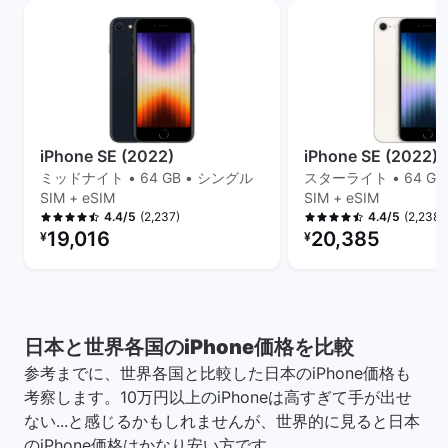
iPhone SE (2022)
iPhone SE (2022)
ミッドナイト • 64 GB • シングル
スターライト • 64 GB
SIM + eSIM
SIM + eSIM
(2,237)
(2,238)
4.4/5
4.4/5
リファービッシュ品の価格：
リファービッシュ品の
19,016
20,385
¥
¥
日本と世界各国のiPhone価格を比較
参考までに、世界各国と比較した日本のiPhone価格も
考察します。10万円以上のiPhoneは高すぎて手が出せ
ない...と感じるかもしれませんが、世界的に見ると日本
のiPhone価格はかなり安い方です。