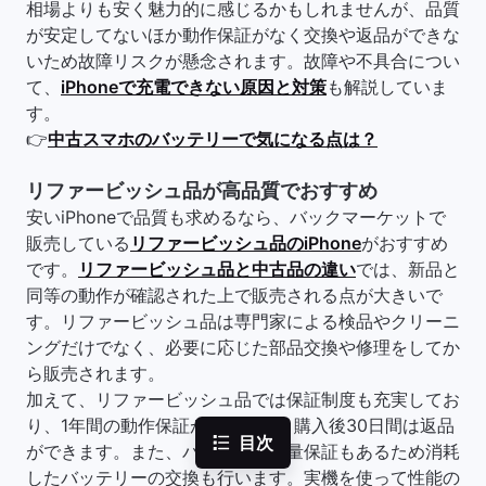
相場よりも安く魅力的に感じるかもしれませんが、品質
が安定してないほか動作保証がなく交換や返品ができな
いため故障リスクが懸念されます。故障や不具合につい
て、
iPhoneで充電できない原因と対策
も解説していま
す。
👉
中古スマホのバッテリーで気になる点は？
リファービッシュ品が高品質でおすすめ
安いiPhoneで品質も求めるなら、バックマーケットで
販売している
リファービッシュ品のiPhone
がおすすめ
です。
リファービッシュ品と中古品の違い
では、新品と
同等の動作が確認された上で販売される点が大きいで
す。リファービッシュ品は専門家による検品やクリーニ
ングだけでなく、必要に応じた部品交換や修理をしてか
ら販売されます。
加えて、リファービッシュ品では保証制度も充実してお
り、1年間の動作保証が付いており購入後30日間は返品
目次
ができます。また、バッテリー容量保証もあるため消耗
したバッテリーの交換も行います。実機を使って性能の