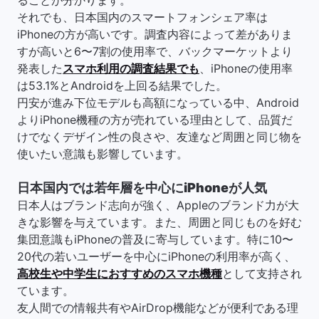
ることが分かります。
それでも、日本国内のスマートフォンシェア率は
iPhoneの方が高いです。調査内容によって差がありま
すが高いと6〜7割の使用率で、バックマーケットより
発表した
スマホ利用の調査結果でも
、iPhoneの使用率
は53.1%とAndroidを上回る結果でした。
円安が進み下位モデルも高額になっている中、Android
よりiPhone機種の方が売れている理由として、品質だ
けでなくデザイン性の良さや、友達など周囲と同じ物を
使いたい意識も影響しています。
日本国内では若年層を中心にiPhoneが人気
日本人はブランド志向が強く、Appleのブランド力が大
きな影響を与えています。また、周囲と同じものを好む
集団意識もiPhoneの普及に寄与しています。特に10〜
20代の若いユーザーを中心にiPhoneの利用率が高く、
高校生や中学生におすすめのスマホ機種
として支持され
ています。
友人間での情報共有やAirDrop機能などが便利である理