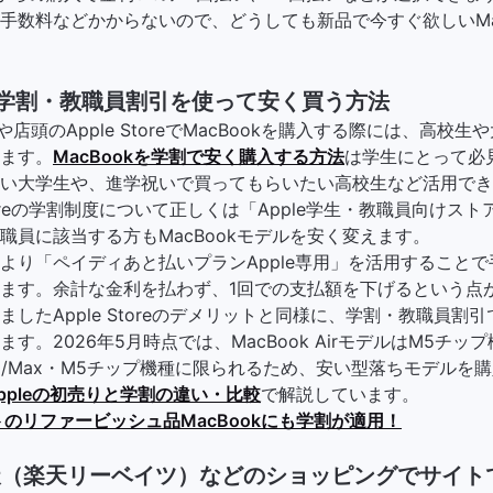
手数料などかからないので、どうしても新品で今すぐ欲しいMac
oreの学割・教職員割引を使って安く買う方法
や店頭のApple StoreでMacBookを購入する際には、高校
ます。
MacBookを学割で安く購入する方法
は学生にとって必
い大学生や、進学祝いで買ってもらいたい高校生など活用でき
Storeの学割制度について正しくは「Apple学生・教職員向けス
職員に該当する方もMacBookモデルを安く変えます。
より「ペイディあと払いプランApple専用」を活用することで
ます。余計な金利を払わず、1回での支払額を下げるという点
したApple Storeのデメリットと同様に、学割・教職員割
。2026年5月時点では、MacBook AirモデルはM5チップ機
Pro/Max・M5チップ機種に限られるため、安い型落ちモデル
ppleの初売りと学割の違い・比較
で解説しています。
のリファービッシュ品MacBookにも学割が適用！
楽天（楽天リーベイツ）などのショッピングでサイト