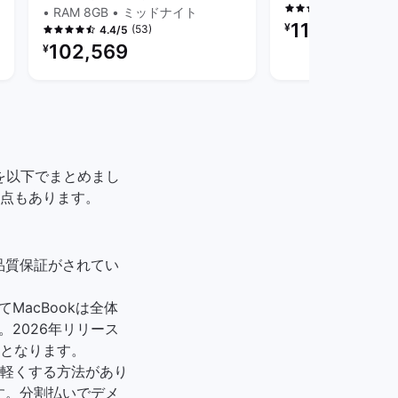
(210
4.5/5
• RAM 8GB • ミッドナイト
リファービッシュ品
112,000
¥
(53)
4.4/5
リファービッシュ品の価格：
102,569
¥
方法を以下でまとめまし
点もあります。
り品質保証がされてい
MacBookは全体
。2026年リリース
帯となります。
軽くする方法があり
ます。分割払いでデメ