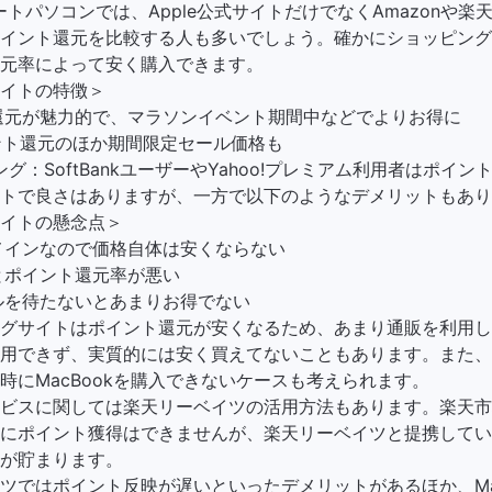
ノートパソコンでは、Apple公式サイトだけでなくAmazonや
イント還元を比較する人も多いでしょう。確かにショッピング
元率によって安く購入できます。
イトの特徴＞
還元が魅力的で、マラソンイベント期間中などでよりお得に
イント還元のほか期間限定セール価格も
ピング：SoftBankユーザーやYahoo!プレミアム利用者はポイント
トで良さはありますが、一方で以下のようなデメリットもあり
イトの懸念点＞
メインなので価格自体は安くならない
とポイント還元率が悪い
ルを待たないとあまりお得でない
グサイトはポイント還元が安くなるため、あまり通販を利用し
用できず、実質的には安く買えてないこともあります。また、
時にMacBookを購入できないケースも考えられます。
ビスに関しては楽天リーベイツの活用方法もあります。楽天市
にポイント獲得はできませんが、楽天リーベイツと提携してい
が貯まります。
ツではポイント反映が遅いといったデメリットがあるほか、Mac