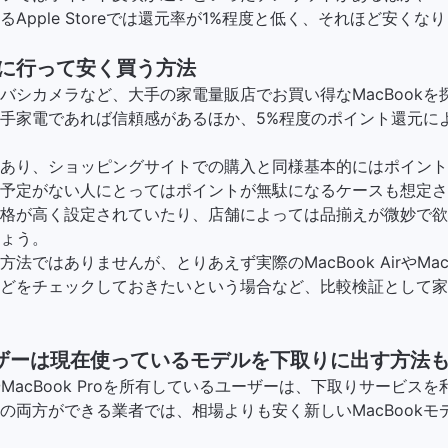
Apple Storeでは還元率が1%程度と低く、それほど安くな
に行って安く買う方法
バシカメラなど、大手の家電量販店でお買い得なMacBookを
手家電であれば信頼感があるほか、5%程度のポイント還元に
あり、ショッピングサイトでの購入と同様基本的にはポイント
予定がない人にとってはポイントが無駄になるケースも想定さ
格が高く設定されていたり、店舗によっては品揃えが微妙で欲
ょう。
法ではありませんが、とりあえず実際のMacBook AirやMacB
どをチェックしておきたいという場合など、比較検証として家
ユーザーは現在使っているモデルを下取りに出す方法
AirやMacBook Proを所有しているユーザーは、下取りサービ
の両方ができる業者では、相場よりも安く新しいMacBookモ