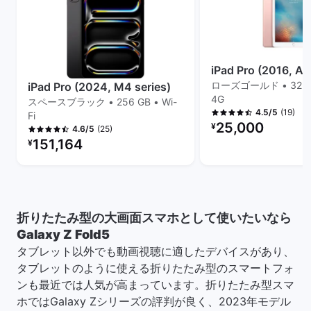
iPad Pro (2016, A9
ローズゴールド • 32 GB 
iPad Pro (2024, M4 series)
4G
スペースブラック • 256 GB • Wi-
(19)
4.5/5
Fi
リファービッシュ品の
25,000
¥
(25)
4.6/5
リファービッシュ品の価格：
151,164
¥
折りたたみ型の大画面スマホとして使いたいなら
Galaxy Z Fold5
タブレット以外でも動画視聴に適したデバイスがあり、
タブレットのように使える折りたたみ型のスマートフォ
ンも最近では人気が高まっています。折りたたみ型スマ
ホではGalaxy Zシリーズの評判が良く、2023年モデル