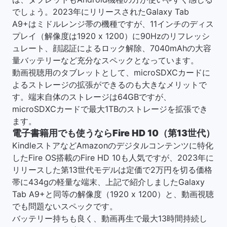
でしょう。2023年にリリースされたGalaxy Tab
A9+はミドルレンジ帯の機種ですが、11インチのディス
プレイ（解像度は1920 x 1200）に90Hzのリフレッシ
ュレート、顔認証によるロック解除、7040mAhの大容
量バッテリーなど充分なスペックとなっています。
動画視聴用のタブレットとして、microSDXCカードに
よるストレージの拡張ができるのも大きなメリットで
す。端末自体のストレージは64GBですが、
microSDXCカードで最大1TBのストレージを拡張でき
ます。
電子書籍用でも使うならFire HD 10（第13世代）
KindleストアなどAmazonのデジタルコンテンツに特化
したFire OS搭載のFire HD 10も人気ですが、2023年に
リリースした第13世代モデルは定価で2万円を切る価格
帯に434gの軽量な端末、上記で紹介しましたGalaxy
Tab A9+と同等の解像度（1920 x 1200）と、動画視聴
でも問題ないスペックです。
バッテリー持ちも良く、動画再生で最大13時間持続し