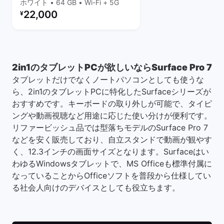
ホワイト • 64 GB • Wi-Fi + 5G
リファービッシュ品の価格：
22,000
¥
2in1のタブレットPCが欲しいならSurface Pro 7
タブレットだけでなくノートパソコンとしても使うな
ら、2in1のタブレットPCに特化したSurfaceシリーズが
おすすめです。キーボードの取り外しが可能で、タイピ
ングや動画視聴など用途に応じた使い分けが便利です。
リファービッシュ品では型落ちモデルのSurface Pro 7
などを安く販売しており、自立スタンドで動画が観やす
く、12.3インチの画面サイズとなります。Surfaceはい
わゆるWindowsタブレットで、MS Officeも標準付属に
なっていることからOfficeソフトを普段から仕様してい
る社会人向けのデバイスとしても役立ちます。