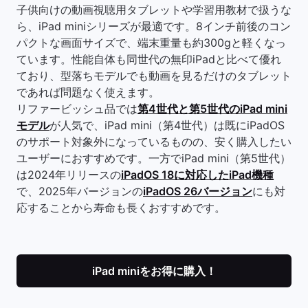
子供向けの動画視聴用タブレットや学習用教材で扱うな
ら、iPad miniシリーズが最適です。8インチ前後のコン
パクトな画面サイズで、端末重量も約300gと軽くなっ
ています。性能自体も同世代の無印iPadと比べて優れ
ており、型落ちモデルでも動画を見るだけのタブレット
であれば問題なく使えます。
リファービッシュ品では
第4世代と第5世代のiPad mini
モデル
が人気で、iPad mini（第4世代）は既にiPadOS
のサポート対象外になっているものの、安く購入したい
ユーザーにおすすめです。一方でiPad mini（第5世代）
は2024年リリースの
iPadOS 18に対応したiPad機種
で、2025年バージョンの
iPadOS 26バージョン
にも対
応することから寿命も長くおすすめです。
iPad miniをお得に購入！