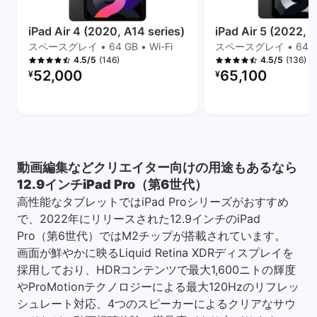
iPad Air 4 (2020, A14 series)
iPad Air 5 (2022, M
スペースグレイ • 64 GB • Wi-Fi
スペースグレイ • 64 GB 
(146)
(136)
4.5/5
4.5/5
リファービッシュ品の価格：
リファービッシュ品の
52,000
65,100
¥
¥
動画編集などクリエイター向けの用途もあるなら
12.9インチiPad Pro（第6世代）
高性能なタブレットではiPad Proシリーズがおすすめ
で、2022年にリリースされた12.9インチのiPad
Pro（第6世代）ではM2チップが搭載されています。
画面が鮮やかに映るLiquid Retina XDRディスプレイを
採用しており、HDRコンテンツで最大1,600ニトの輝度
やProMotionテクノロジーによる最大120Hzのリフレッ
シュレート対応、4つのスピーカーによるクリアなサウ