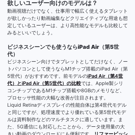
欲しいユーザー向けのモデルは？
動画視聴だけでなく、仕事用で幅広く使えるタブレット
が欲しかったり動画編集などクリエイティブな用途も想
定しているユーザーは、より高性能なモデルも比較して
みるといいでしょう。
ビジネスシーンでも使うならiPad Air（第5世
代）
ビジネスシーン向けでタブレットとしてだけなく、ノー
トパソコンとして使うならM1チップ搭載のiPad Air（第
5世代）がおすすめです。前モデルの
iPad Air（第4世
代）とiPad Air（第5世代）の比較
では、Apple製シリ
コンチップであるM1チップ搭載や8GBのメモリなど、
プロセッサ性能の大幅な改善が注目されます。
Liquid Retinaディスプレイの性能自体は第4世代モデル
と同じですが、処理速度でより優れている第5世代モデ
ルは資料制作などのマルチタスクに適しています。ま
た、5G通信にも対応したことから、データ使用量の大
きい動画のダウンロードにも便利です。
リファービッシ