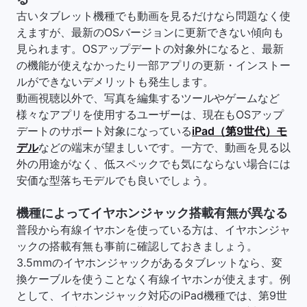
古いタブレット機種でも動画を見るだけなら問題なく使
えますが、最新のOSバージョンに更新できない傾向も
見られます。OSアップデートの対象外になると、最新
の機能が使えなかったり一部アプリの更新・インストー
ルができないデメリットも発生します。
動画視聴以外で、写真を編集するツールやゲームなど
様々なアプリを使用するユーザーは、現在もOSアップ
デートのサポート対象になっている
iPad（第9世代）モ
デル
などの端末が望ましいです。一方で、動画を見る以
外の用途がなく、低スペックでも気にならない場合には
安価な型落ちモデルでも良いでしょう。
機種によってイヤホンジャック搭載有無が異なる
普段から有線イヤホンを使っている方は、イヤホンジャ
ックの搭載有無も事前に確認しておきましょう。
3.5mmのイヤホンジャックがあるタブレットなら、変
換ケーブルを使うことなく有線イヤホンが使えます。例
として、イヤホンジャック対応のiPad機種では、第9世