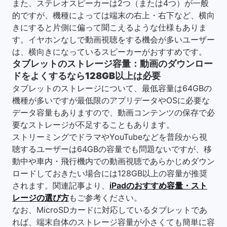
また、ステレオスピーカーは2つ（または4つ）が一般
的ですが、機種によっては端末の右上・右下など、横向
きにすると片側に偏って聞こえるような仕様もありま
す。イヤホンなしで動画視聴をする機会が多いユーザー
は、横向きになっているスピーカーがおすすめです。
タブレットのストレージ容量：動画のダウンロー
ドをよくするなら128GB以上は必要
タブレットのストレージについて、最低容量は64GBの
機種が多いですが最低限のアプリデータやOSに必要な
データ容量もありますので、動画コンテンツの保存で必
要なストレージが不足することもあります。
ストリーミングでドラマやYouTubeなどを普段から視
聴するユーザーは64GBの容量でも問題ないですが、移
動中や車内・飛行機内での動画視聴であらかじめダウン
ロードしておきたい場合には128GB以上の容量が推奨
されます。関連記事より、
iPadのおすすめ容量・スト
レージの選び方
もご参考ください。
なお、MicroSDカードに対応しているタブレットであ
れば、端末自体のストレージ容量が小さくても簡単に容