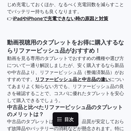
じめ充電しておくほか、なるべく充電回数を減らすこと
でバッテリー持ちも良くなります。
👉
iPadやiPhoneで充電できない時の原因と対策
動画視聴用のタブレットをお得に購入するな
らリファービッシュ品がおすすめ！
動画を見る専用のタブレットでおすすめの機種や選び方
について一通り解説しましたが、安く購入するなら新品
や中古品より、リファービッシュ品（整備済製品）がお
すすめです。
リファービッシュ品と中古品の違い
につい
てあまりよく知らない方でも、リファービッシュ品の良
さを確認することで、コスパに優れたタブレットを安心
して購入できるでしょう。
中古品と比べたリファービッシュ品のタブレット
のメリットは？
目次
中古品のタブレットは安価ですが、品質が安定しておら
ず故障品やバッテリーの消耗などが懸念されます。特に