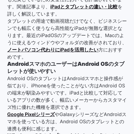
す。関連記事より、
iPadとタブレットの違い・比較
を
詳しく解説しています。
タブレットの用途で動画視聴だけでなく、ビジネスシー
ンでも幅広く使うなら高性能なiPadが無難な選択とな
ります。最近のiPadOSのアップデートでは、Macのよ
うに使えるウィンドウやフォルダの改善がされており、
ノートパソコン代わりにiPadを活用したい
方におすす
めです。
AndroidスマホのユーザーはAndroid OSのタブ
レットが使いやすい
Android OSのタブレットはAndroidスマホと操作感が
似ており、iPhoneを使ったことがない方はAndroid OS
の端末が馴染みやすいです。iPadと比較して対応して
いるアプリの数が多く、幅広いメーカーからカスタマイ
ズ性に優れた機種を選択できます。
Google Pixelシリーズ
やGalaxyシリーズなどAndroidス
マホを使っている方は、Android OSのタブレットとの
連携も便利に感じます。