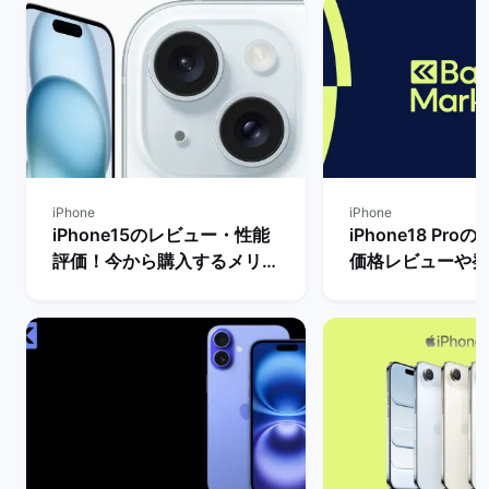
れ、弊社の購入ガイド、テスト、レビューがご不
明点にお答えします。 何時間もかけて様々なサイ
トを閲覧し続ける代わりに、重要な質問の答えだ
けをスマートに入手しましょう。 ご自身、パート
ナー、お子様、おばあちゃん、どなたのために購
入する場合でも、バックマーケットはこれらのス
マートフォンに関するあらゆる情報とお買い得な
商品（最大70%オフ）を提供いたします。 必要
iPhone
iPhone
なものはすべてここに揃っています。
iPhone15のレビュー・性能
iPhone18 Pr
評価！今から購入するメリッ
価格レビューや発
トとデメリットは？
新情報まとめ！