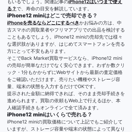
もいるでしょう。関連記事の
iPhone12はいつまで使え
る？
で、寿命の目安を解説しています。
iPhone12 miniはどこで売却できる？
iPhoneを売るならどこにするべき
かお悩みの方は、中
古スマホの買取業者やフリマアプリでの出品を検討する
こともあるでしょう。iPhone12 miniの売却先では様々
な選択肢がありますが、はじめてスマートフォンを売る
方にとって不安もあります。
そこでBack Market買取サービスなら、iPhone12 mini
の売却が簡単なだけでなく安心できます。わずか数クリ
ック・1分もかからずにWebサイトから最新の査定価格
をご確認いただけます。売りたい機種やストレージ容
量、端末の状態を入力するだけでOKです。
提示された金額に納得できれば、そのまま売却手続きを
進められます。買取の依頼もWeb上で行えるほか、本
人確認手続きもオンラインで全て済みます。
iPhone12 miniはいくらで売れる？
iPhone12 miniの買取価格について上記でもご紹介して
いますが、ストレージ容量や端末の状態によって異なり