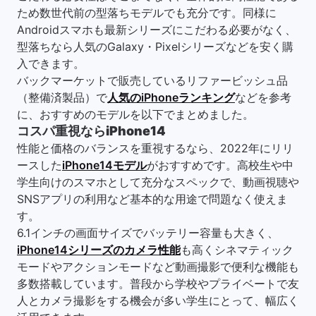
ため数世代前の型落ちモデルでも充分です。同様に
Androidスマホも最新シリーズにこだわる必要がなく、
型落ちなら人気のGalaxy・Pixelシリーズなどを安く購
入できます。
バックマーケットで販売しているリファービッシュ品
（整備済製品）で
人気のiPhoneランキング
などを参考
に、おすすめのモデルを以下でまとめました。
コスパ重視ならiPhone14
性能と価格のバランスを重視するなら、2022年にリリ
ースした
iPhone14モデル
がおすすめです。高校生や中
学生向けのスマホとして充分なスペックで、動画視聴や
SNSアプリの利用など基本的な用途で問題なく使えま
す。
6.1インチの画面サイズでバッテリー容量も大きく、
iPhone14シリーズのカメラ性能
も高くシネマティック
モードやアクションモードなど動画撮影で便利な機能も
多数搭載しています。普段から学校やプライベートで友
人とカメラ撮影をする機会が多い学生にとって、幅広く