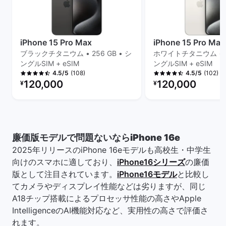
iPhone 15 Pro Max
iPhone 15 Pro Max
ブラックチタニウム • 256 GB • シ
ホワイトチタニウム • 25
ングルSIM + eSIM
ングルSIM + eSIM
(108)
(102)
4.5/5
4.5/5
リファービッシュ品の価格：
リファービッシュ品の
120,000
120,000
¥
¥
廉価版モデルで問題ないならiPhone 16e
2025年リリースのiPhone 16eモデルも高校生・中学生
向けのスマホに適しており、
iPhone16シリーズ
の廉価
版として注目されています。
iPhone16モデル
と比較し
てカメラやディスプレイ性能などは劣りますが、同じ
A18チップ搭載によるプロセッサ性能の高さやApple
IntelligenceのAI機能対応など、実用性の高さで評価さ
れます。