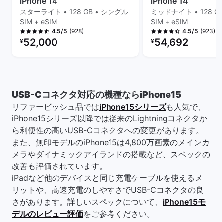
iPhone 14
iPhone 14
スターライト • 128 GB • シングル
ミッドナイト • 128 G
SIM + eSIM
SIM + eSIM
(928)
(923)
4.5/5
4.5/5
リファービッシュ品の価格：
リファービッシュ品の
52,000
54,692
¥
¥
USB-Cコネクタ対応の機種ならiPhone15
リファービッシュ品では
iPhone15シリーズ
も人気で、
iPhone15シリーズ以降では従来のLightningコネクタか
ら利便性の高いUSB-Cコネクタへの変更があります。
また、無印モデルのiPhone15は4,800万画素のメインカ
メラやダイナミックアイランドの搭載など、スペックの
改善も評価されています。
iPadなど他のデバイスと同じ充電ケーブルを使えるメ
リットや、高速充電のしやすさでUSB-Cコネクタの良
さがあります。詳しいスペックについて、
iPhone15モ
デルのレビュー評価
をご参考ください。