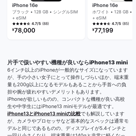
iPhone 16e
iPhone 16e
ブラック • 128 GB • シングルSIM
ホワイト • 128 GB •
+ eSIM
+ eSIM
(88)
(85)
4.7/5
4.7/5
リファービッシュ品の価格：
リファービッシュ品の
78,000
77,199
¥
¥
片手で扱いやすい機種が良いならiPhone13 mini
6インチ以上のiPhoneが一般的なサイズになっています
が、手の小さい女子にとって操作しづらいほか、端末重
量も200g以上になるモデルもあることから手首への負
担や腕が疲れやすいデメリットもあります。
iPhoneが欲しいものの、コンパクトな機種が良い高校
生や中学生にはiPhone13 miniモデルが最適です。
iPhone13とiPhone13 miniの比較
でも解説しています
が、カメラやプロセッサなど基本的なスペックは通常モ
デルと同じであるものの、ディスプレイが5.4インチと
一回り小さくなり、端末重量は140gと非常に軽くなっ