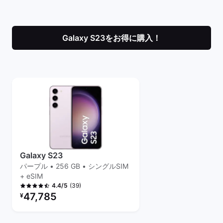
Galaxy S23をお得に購入！
Galaxy S23
パープル • 256 GB • シングルSIM
+ eSIM
(39)
4.4/5
リファービッシュ品の価格：
47,785
¥