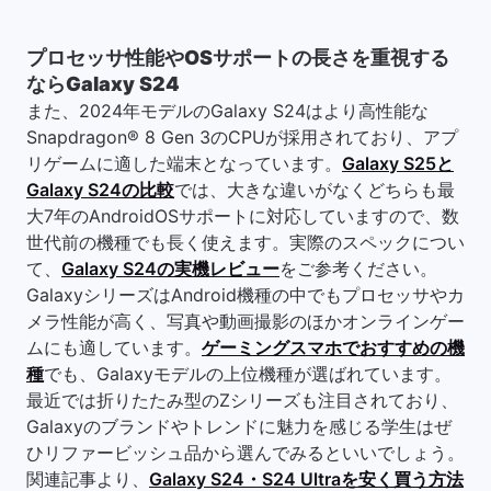
プロセッサ性能やOSサポートの長さを重視する
ならGalaxy S24
また、2024年モデルのGalaxy S24はより高性能な
Snapdragon® 8 Gen 3のCPUが採用されており、アプ
リゲームに適した端末となっています。
Galaxy S25と
Galaxy S24の比較
では、大きな違いがなくどちらも最
大7年のAndroidOSサポートに対応していますので、数
世代前の機種でも長く使えます。実際のスペックについ
て、
Galaxy S24の実機レビュー
をご参考ください。
GalaxyシリーズはAndroid機種の中でもプロセッサやカ
メラ性能が高く、写真や動画撮影のほかオンラインゲー
ムにも適しています。
ゲーミングスマホでおすすめの機
種
でも、Galaxyモデルの上位機種が選ばれています。
最近では折りたたみ型のZシリーズも注目されており、
Galaxyのブランドやトレンドに魅力を感じる学生はぜ
ひリファービッシュ品から選んでみるといいでしょう。
関連記事より、
Galaxy S24・S24 Ultraを安く買う方法