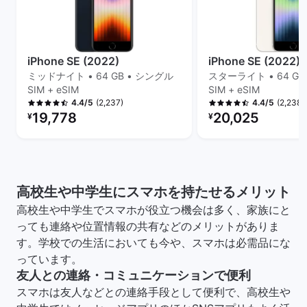
iPhone SE (2022)
iPhone SE (2022)
ミッドナイト • 64 GB • シングル
スターライト • 64 GB
SIM + eSIM
SIM + eSIM
(2,237)
(2,238)
4.4/5
4.4/5
リファービッシュ品の価格：
リファービッシュ品の
19,778
20,025
¥
¥
高校生や中学生にスマホを持たせるメリット
高校生や中学生でスマホが役立つ機会は多く、家族にと
っても連絡や位置情報の共有などのメリットがありま
す。学校での生活においても今や、スマホは必需品にな
っています。
友人との連絡・コミュニケーションで便利
スマホは友人などとの連絡手段として便利で、高校生や