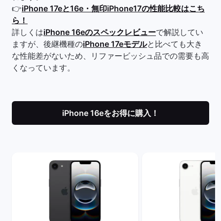
👉
iPhone 17eと16e・無印iPhone17の性能比較はこち
ら！
詳しくは
iPhone 16eのスペックレビュー
で解説してい
ますが、後継機種の
iPhone 17eモデル
と比べても大き
な性能差がないため、リファービッシュ品での需要も高
くなっています。
iPhone 16eをお得に購入！