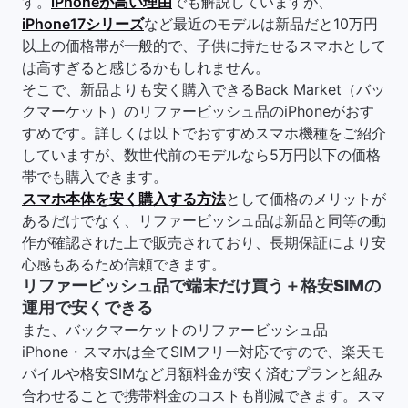
す。
iPhoneが高い理由
でも解説していますが、
iPhone17シリーズ
など最近のモデルは新品だと10万円
以上の価格帯が一般的で、子供に持たせるスマホとして
は高すぎると感じるかもしれません。
そこで、新品よりも安く購入できるBack Market（バッ
クマーケット）のリファービッシュ品のiPhoneがおす
すめです。詳しくは以下でおすすめスマホ機種をご紹介
していますが、数世代前のモデルなら5万円以下の価格
帯でも購入できます。
スマホ本体を安く購入する方法
として価格のメリットが
あるだけでなく、リファービッシュ品は新品と同等の動
作が確認された上で販売されており、長期保証により安
心感もあるため信頼できます。
リファービッシュ品で端末だけ買う＋格安SIMの
運用で安くできる
また、バックマーケットのリファービッシュ品
iPhone・スマホは全てSIMフリー対応ですので、楽天モ
バイルや格安SIMなど月額料金が安く済むプランと組み
合わせることで携帯料金のコストも削減できます。スマ