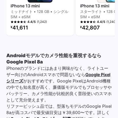
iPhone 13 mini
iPhone 13 mini
ミッドナイト • 128 GB • シングル
スターライト • 128 G
SIM + eSIM
SIM + eSIM
(1,242)
(1,240)
4.4/5
4.4/5
リファービッシュ品の価格：
リファービッシュ品の
41,611
42,807
¥
¥
Androidモデルでカメラ性能を重視するなら
Google Pixel 8a
iPhoneのブランドにはあまり興味がなく、ライトユー
ザー向けのAndroidスマホで問題ないなら
Google Pixel
シリーズ
がおすすめです。Google PixelはAndroid機種
の中でも知名度が高く、廉価版モデルでもプロセッサや
バッテリー、カメラ性能が比較的良く普段使いのスマホ
として充分使えます。
リファービッシュ品では、型落ちモデルのGoogle Pixel
8aが高コスパで最安値目安は￥39,600〜です。詳しく