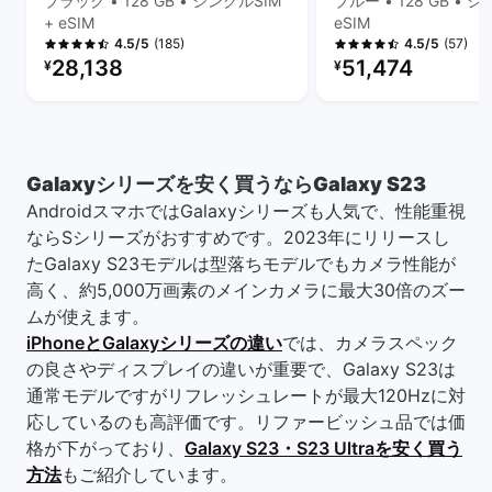
ブラック • 128 GB • シングルSIM
ブルー • 128 GB • シ
+ eSIM
eSIM
(185)
(57)
4.5/5
4.5/5
リファービッシュ品の価格：
リファービッシュ品の
28,138
51,474
¥
¥
Galaxyシリーズを安く買うならGalaxy S23
AndroidスマホではGalaxyシリーズも人気で、性能重視
ならSシリーズがおすすめです。2023年にリリースし
たGalaxy S23モデルは型落ちモデルでもカメラ性能が
高く、約5,000万画素のメインカメラに最大30倍のズー
ムが使えます。
iPhoneとGalaxyシリーズの違い
では、カメラスペック
の良さやディスプレイの違いが重要で、Galaxy S23は
通常モデルですがリフレッシュレートが最大120Hzに対
応しているのも高評価です。リファービッシュ品では価
格が下がっており、
Galaxy S23・S23 Ultraを安く買う
方法
もご紹介しています。