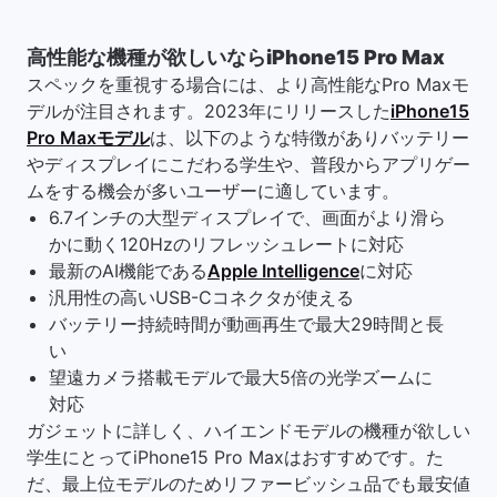
高性能な機種が欲しいならiPhone15 Pro Max
スペックを重視する場合には、より高性能なPro Maxモ
デルが注目されます。2023年にリリースした
iPhone15
Pro Maxモデル
は、以下のような特徴がありバッテリー
やディスプレイにこだわる学生や、普段からアプリゲー
ムをする機会が多いユーザーに適しています。
6.7インチの大型ディスプレイで、画面がより滑ら
かに動く120Hzのリフレッシュレートに対応
最新のAI機能である
Apple Intelligence
に対応
汎用性の高いUSB-Cコネクタが使える
バッテリー持続時間が動画再生で最大29時間と長
い
望遠カメラ搭載モデルで最大5倍の光学ズームに
対応
ガジェットに詳しく、ハイエンドモデルの機種が欲しい
学生にとってiPhone15 Pro Maxはおすすめです。た
だ、最上位モデルのためリファービッシュ品でも最安値