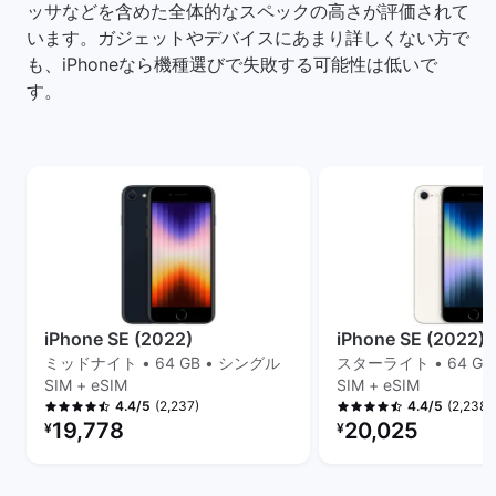
ッサなどを含めた全体的なスペックの高さが評価されて
います。ガジェットやデバイスにあまり詳しくない方で
も、iPhoneなら機種選びで失敗する可能性は低いで
す。
iPhone SE (2022)
iPhone SE (2022)
ミッドナイト • 64 GB • シングル
スターライト • 64 GB
SIM + eSIM
SIM + eSIM
(2,237)
(2,238)
4.4/5
4.4/5
リファービッシュ品の価格：
リファービッシュ品の
19,778
20,025
¥
¥