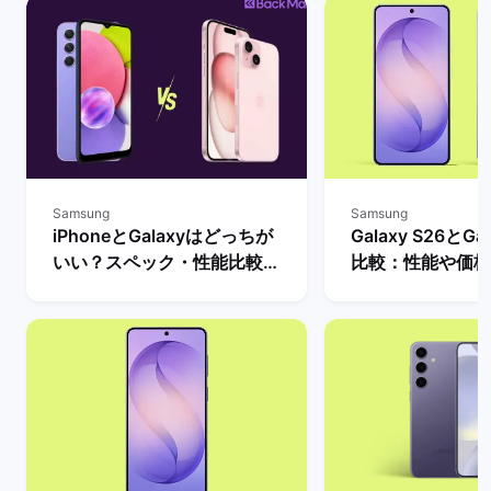
か。リファービッシュ済みのGalaxyモデルはお
得で、高機能なモデルも予算内で買いやすくなっ
ています。
Samsung
Samsung
iPhoneとGalaxyはどっちが
Galaxy S26とGa
いい？スペック・性能比較や
比較：性能や価格
購入メリット・おすすめモデ
買うべきモデルを
ルを解説！