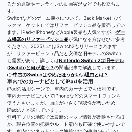
るため通話やオンラインの動画実況などでも役立ちま
す。
Switchなどのゲーム機器について、Back Market（バ
ックマーケット）ではリファービッシュ品を販売してい
ます。iPadやiPhoneなどApple製品も人気ですが、
ゲー
ム機器のリファービッシュ品
が気になる方はぜひご参考
ください。2025年にはSwitch2もリリースされます
が、リファービッシュ品だと安価な旧モデルのSwitch
も需要があり、詳しくは
Nintendo Switch 2は旧モデル
(Switch)と何が違う？
の関連記事で解説しています。
👉
中古のSwitchはやめたほうがいい理由とは？
車内でのカーナビとしてiPadを活用
iPadの活用シーンで、車内のカーナビでも便利です。
車内カーナビについてiPhoneなどのスマートフォンを
使う方もいますが、画面が小さく視認性が悪いため
iPadの方が適しています。
無料アプリの地図では最新のマップ情報が反映されるほ
か、現在位置の把握やルート案内も正確で使いやすいで
す。車内でのネットワーク通信ではCellularモデルの