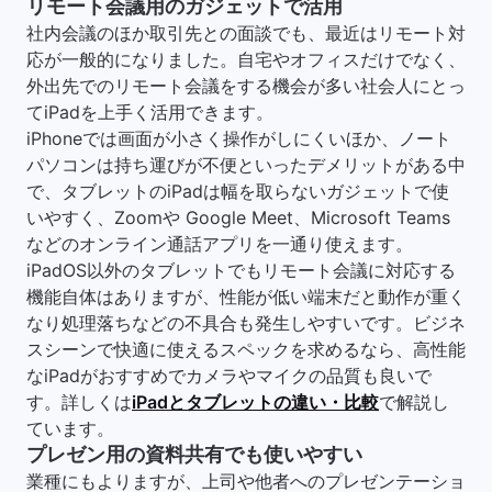
リモート会議用のガジェットで活用
社内会議のほか取引先との面談でも、最近はリモート対
応が一般的になりました。自宅やオフィスだけでなく、
外出先でのリモート会議をする機会が多い社会人にとっ
てiPadを上手く活用できます。
iPhoneでは画面が小さく操作がしにくいほか、ノート
パソコンは持ち運びが不便といったデメリットがある中
で、タブレットのiPadは幅を取らないガジェットで使
いやすく、Zoomや Google Meet、Microsoft Teams
などのオンライン通話アプリを一通り使えます。
iPadOS以外のタブレットでもリモート会議に対応する
機能自体はありますが、性能が低い端末だと動作が重く
なり処理落ちなどの不具合も発生しやすいです。ビジネ
スシーンで快適に使えるスペックを求めるなら、高性能
なiPadがおすすめでカメラやマイクの品質も良いで
す。詳しくは
iPadとタブレットの違い・比較
で解説し
ています。
プレゼン用の資料共有でも使いやすい
業種にもよりますが、上司や他者へのプレゼンテーショ