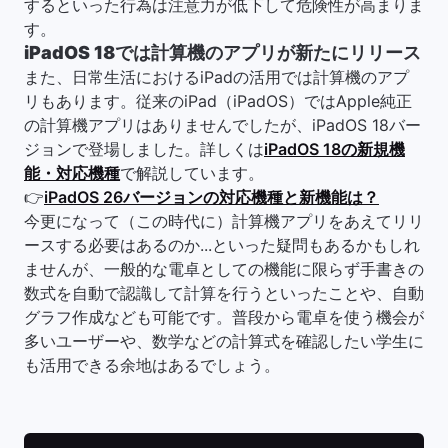
するといった行為は注意力が低下して危険性が高まりま
す。
iPadOS 18では計算機のアプリが新たにリリース
また、日常生活におけるiPadの活用では計算機のアプ
リもあります。従来のiPad（iPadOS）ではApple純正
の計算機アプリはありませんでしたが、iPadOS 18バー
ジョンで登場しました。詳しくは
iPadOS 18の新規機
能・対応機種
で解説しています。
👉
iPadOS 26バージョンの対応機種と新機能は？
今更になって（この時代に）計算機アプリをあえてリリ
ースする必要はあるのか...といった疑問もあるかもしれ
ませんが、一般的な電卓としての機能に限らず手書きの
数式を自動で認識して計算を行うといったことや、自動
グラフ作成なども可能です。普段から電卓を使う機会が
多いユーザーや、数学などの計算式を確認したい学生に
も活用できる余地はあるでしょう。