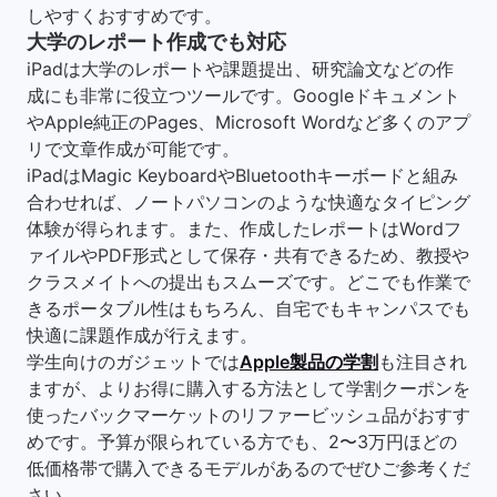
しやすくおすすめです。
大学のレポート作成でも対応
iPadは大学のレポートや課題提出、研究論文などの作
成にも非常に役立つツールです。Googleドキュメント
やApple純正のPages、Microsoft Wordなど多くのアプ
リで文章作成が可能です。
iPadはMagic KeyboardやBluetoothキーボードと組み
合わせれば、ノートパソコンのような快適なタイピング
体験が得られます。また、作成したレポートはWordフ
ァイルやPDF形式として保存・共有できるため、教授や
クラスメイトへの提出もスムーズです。どこでも作業で
きるポータブル性はもちろん、自宅でもキャンパスでも
快適に課題作成が行えます。
学生向けのガジェットでは
Apple製品の学割
も注目され
ますが、よりお得に購入する方法として学割クーポンを
使ったバックマーケットのリファービッシュ品がおすす
めです。予算が限られている方でも、2〜3万円ほどの
低価格帯で購入できるモデルがあるのでぜひご参考くだ
さい。