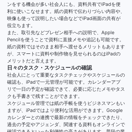
ンをする機会が多い社会人にも、資料共有でiPadを便
利に使いこなせます。紙の資料で伝わりづらい内容や、
映像も使って説明したい場合などでiPad画面の共有が
役立ちます。
また、取引先などプレゼン相手への説明で、Apple
Pencilを使うことで資料に直接メモや追記も可能です。
紙の資料ではそのまま相手へ渡せるメリットもあります
が、スマートに資料や制作物を見せられるのはiPadの
メリットだと言えます。
日々のタスク・スケジュールの確認
社会人にとって重要なタスクチェックやスケジュールの
確認も、iPadで一元管理が可能です。カレンダーアプ
リで一日の予定が確認できて、必要に応じたメモやタス
クも手書きで残すことができます。
スケジュール管理では紙の手帳を使うビジネスマンもい
ますが、iPadではより便利な活用ができます。Google
カレンダーとの連携で最新の情報をチェックできたり、
過去の予定やアジェンダ、関連する資料もオンラインで
確認できるといった利便性の高さがあります。普段の業