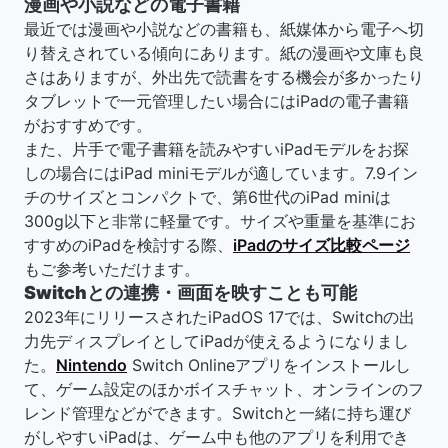
漫画や小説などの電子書籍
最近では漫画や小説などの書籍も、紙媒体から電子へ切
り替えされている傾向にあります。紙の漫画や文庫も良
さはありますが、外出先で読書をする機会が多かったり
タブレットで一元管理したい場合にはiPadの電子書籍
がおすすめです。
また、片手で電子書籍を読みやすいiPadモデルをお探
しの場合にはiPad miniモデルが適しています。7.9イン
チのサイズとコンパクトで、第6世代のiPad miniは
300g以下と非常に軽量です。サイズや重量を基準にお
すすめのiPadを検討する際、
iPadのサイズ比較ページ
もご参考いただけます。
Switchとの連携・画面を映すことも可能
2023年にリリースされたiPadOS 17では、Switchの出
力先ディスプレイとしてiPadが使えるようになりまし
た。
Nintendo
Switch Onlineアプリをインストールし
て、ゲーム設定のほかボイスチャット、オンラインのフ
レンド管理などができます。Switchと一緒に持ち運び
がしやすいiPadは、ゲーム中も他のアプリを利用でき