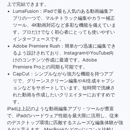
上で完結できます。
LumaFusion：iPadで最も人気のある動画編集ア
プリの一つで、マルチトラック編集やカラー補正
ツール、4K動画対応など多彩な機能を備えていま
す。プロだけでなく初心者にとっても使いやすい
インターフェースです。
Adobe Premiere Rush：簡単かつ迅速に編集でき
るよう設計されており、InstagramやYouTube向
けのコンテンツ作成に最適です。Adobe
Premiere Proとの同期も可能です。
CapCut：シンプルながら強力な機能を持つアプ
リで、グリーンスクリーン編集やAI生成キャプシ
ョンなどをサポートしています。短時間で洗練さ
れた動画を作成したいクリエイターにおすすめで
す。
iPadは上記のような動画編集アプリ・ツールが豊富
で、iPadのハードウェア性能を最大限に活用し、従来
のデスクトップ環境に匹敵するスムーズな編集体験が強
みだと言えます。MacBookなどのパソコンと比較し