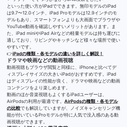
といった使い方がiPadでできます。無印モデルのiPad
は9.7〜12.0インチ、iPad Proモデルは12.9インチのモ
デルもあり、スマートフォンよりも大画面でブラウザや
YouTube動画を確認しやすいメリットがあります。ま
た、iPad miniやiPad Airなどの軽量モデルは持ち運びに
適しており、リビングやキッチンなど様々な場所で使い
やすいです。
👉
iPadの種類・各モデルの違いを詳しく解説！
ドラマや映画などの動画視聴
動画視聴もブラウザ閲覧と同様に、iPhoneと比べてデ
ィスプレイサイズの大きいiPadがおすすめです。iPad
はディスプレイの性能が良く、ドラマや映画などの動画
コンテンツをより楽しめます。
動画のほか音楽視聴もよくするiPadユーザーは、
AirPodsの利用が最適です。
AirPodsの種類・各モデル
の比較
でも解説していますが、ノイズキャンセリング機
能が付いているProモデルが特に人気で没入感のある動
画視聴ができます。