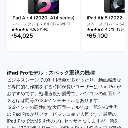
iPad Air 4 (2020, A14 series)
iPad Air 5 (2022, M
スペースグレイ • 64 GB • Wi-Fi
スペースグレイ • 64 GB 
(146)
(136)
4.5/5
4.5/5
リファービッシュ品の価格：
リファービッシュ品の
54,025
65,100
¥
¥
iPad
Proモデル：スペック重視の機種
ビジネスシーンでの利用機会が多かったり、動画編集な
ど専門的な作業をする時間が長いユーザーはiPad Proが
おすすめです。処理速度が優秀で、パソコンの画面サイ
ズとほぼ同等の12.9インチモデルもあります。
12.9インチの高性能な大画面モデルでは、第5〜6世代
のiPad Proがリファービッシュ品で人気です。最新の
iPad ProではM5世代のプロセッサとなりますが、第6
世代（2022年リリース）のiPad ProもM2チップの充分