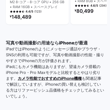
• RAM 8GB • スペ
M2 8-コア - 8-コア GPU • 256 GB
(294)
4.6/5
• RAM 16GB • スペースグレイ
リファービッシュ品の
80,499
¥
(123)
4.4/5
リファービッシュ品の価格：
148,489
¥
写真や動画撮影の用途ならiPhoneが最適
iPadではiPhoneのようにメッセージ通話やブラウザ・
SNSの利用も可能ですが、写真や動画撮影の性能・撮り
やすさでiPhoneの方が評価されます。
iPadにもカメラ機能はありますが、望遠カメラ搭載の
iPhone Pro・Pro Maxモデルと比較するとやはり劣り
ます。
カメラ性能でおすすめのiPhone機種
も関連記事
で解説していますが、iPhoneの買い替えも検討してい
る方はリファービッシュ品価格をチェックしてみるとい
いでしょう。