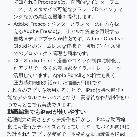
て知られるProcreateは、直感的なインターフェ
ース、カスタマイズ可能なブラシ、3Dペインティ
ングなどの高度な機能を提供します。
Adobe Fresco：ベクターとラスターの両方を扱
えるAdobe Frescoは、リアルな質感を再現する
自然メディアブラシが特徴です。Adobe Creative
Cloudとのシームレスな連携で、複数デバイス間
でのプロジェクト管理も簡単です。
Clip Studio Paint：漫画やコミック制作に特化し
たアプリで、多くの漫画家やイラストレーターが
活用しています。Apple Pencilとの相性も良く、
圧力感知機能を活かした描画が可能です。
これらのアプリを活用することで、iPadは持ち運び可
能なデジタルキャンバスとなり、高品質な作品制作をい
つでもどこでも実践できます。
動画編集でもiPadが使いやすい
処理能力の高さとタッチ操作を活かし、iPadは動画編
集にも優れたデバイスとなっています。モバイル向けに
設計されたアプリが豊富で、本格的な動画編集もiPad