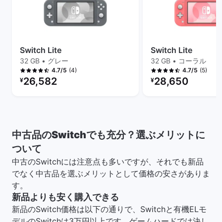
Switch Lite
Switch Lite
32 GB • グレー
32 GB • コーラル
(4)
(5)
4.7/5
4.7/5
リファービッシュ品の価格：
リファービッシュ品の
26,582
28,650
¥
¥
中古品のSwitchでも充分？選ぶメリットに
ついて
中古のSwitchには注意点も多いですが、それでも新品
でなく中古品を選ぶメリットとして価格の安さがありま
す。
新品よりも安く購入できる
新品のSwitch価格は以下の通りで、Switchと有機ELモ
デルのSwitchは3万円以上です。ゲームハードでは決し