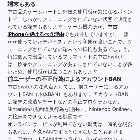
端末もある
中古品のゲームハードは外観の使用感が気になるポイン
トで、しっかりクリーニングされていない状態で販売さ
れている端末もあります。ゲーム機のほか、
中古
iPhoneを避けるべき理由
でも共通していますが、「誰
かが使っていたデバイス」という印象が強いことで、ク
リーニングされていない端末への抵抗もあるでしょう。
特に個人で出品しているフリマサイトの中古Switch
は、検品やクリーニングがあまりされていないことが多
いため、使用感が目立つこともあります。
前ユーザーの不正行為によるアカウントBAN
中古Switchの注意点としては、前ユーザーによるアカ
ウントBAN（本体BAN）もあります。アカウントBAN
は端末の改造やチートなどの不正プログラムなど、
Nintendoの規約違反行為を理由に、Nintendo Onlineへ
の接続をできなくさせる処置です。
オンラインサービスが利用できない期間は一時的な場合
もあれば、永久BANでずっと使えないこともありま
す。アカウントBANはオンラインプレイやダウンロー