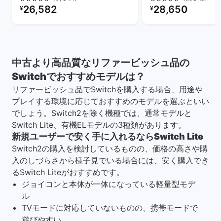
リファービッシュ品の価格：
リファービッシュ品の
26,582
28,650
¥
¥
中古より高品質なリファービッシュ品の
Switchでおすすめモデルは？
リファービッシュ品でSwitchを購入する場合、用途や
プレイする環境に応じておすすめのモデルを選ぶといい
でしょう。Switch2を除く機種では、通常モデルと
Switch Lite、有機ELモデルの3種類があります。
新規ユーザーで安く手に入れるならSwitch Lite
Switch2の購入を検討しているものの、価格の高さや購
入のしづらさから様子見でいる場合には、安く購入でき
るSwitch Liteがおすすめです。
ジョイコンと本体が一体になっている軽量型モデ
ル
TVモードに対応していないものの、携帯モードで
遊びやすい