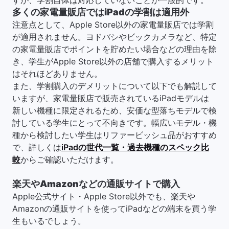
多くの家電量販店ではiPadの学割は適用外
注意点として、Apple Store以外の家電量販店では学割
が適用されません。ヨドバシやビックカメラなど、特定
の家電量販店でポイントを貯めたい場合などの理由を除
き、学生がApple Store以外の店舗で購入するメリット
はそれほどありません。
また、学割購入のデメリットについて以下でも解説して
いますが、家電量販店で販売されているiPadモデルは
新しい機種に限定されるため、安価な型落ちモデルで検
討している学生にとって不向きです。幅広いモデル・機
種から検討したい学生はリファービッシュ品がおすすめ
で、詳しくは
iPadの世代一覧・過去機種のスペック比
較
からご確認いただけます。
楽天やAmazonなどの通販サイトで購入
Apple公式サイト・Apple Store以外でも、楽天や
Amazonの通販サイトを使ってiPadなどの端末を買う学
生もいるでしょう。