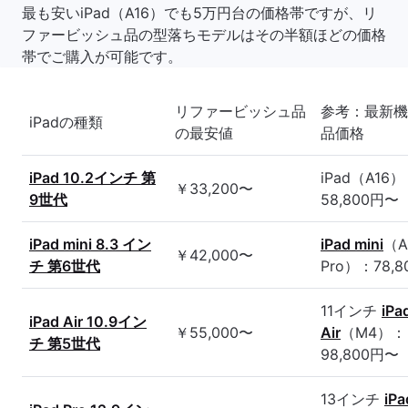
最も安いiPad（A16）でも5万円台の価格帯ですが、リ
ファービッシュ品の型落ちモデルはその半額ほどの価格
帯でご購入が可能です。
リファービッシュ品
参考：最新機
iPadの種類
の最安値
品価格
iPad 10.2インチ 第
iPad（A16
￥33,200〜
9世代
58,800円〜
iPad mini 8.3 イン
iPad mini
（A
￥42,000〜
チ 第6世代
Pro）：78,
11インチ
iPa
iPad Air 10.9イン
￥55,000〜
Air
（M4）：
チ 第5世代
98,800円〜
13インチ
iPa