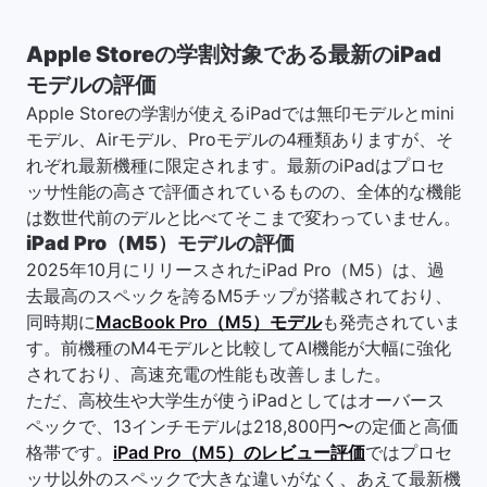
Apple Storeの学割対象である最新のiPad
モデルの評価
Apple Storeの学割が使えるiPadでは無印モデルとmini
モデル、Airモデル、Proモデルの4種類ありますが、そ
れぞれ最新機種に限定されます。最新のiPadはプロセ
ッサ性能の高さで評価されているものの、全体的な機能
は数世代前のデルと比べてそこまで変わっていません。
iPad Pro（M5）モデルの評価
2025年10月にリリースされたiPad Pro（M5）は、過
去最高のスペックを誇るM5チップが搭載されており、
同時期に
MacBook Pro（M5）モデル
も発売されていま
す。前機種のM4モデルと比較してAI機能が大幅に強化
されており、高速充電の性能も改善しました。
ただ、高校生や大学生が使うiPadとしてはオーバース
ペックで、13インチモデルは218,800円〜の定価と高価
格帯です。
iPad Pro（M5）のレビュー評価
ではプロセ
ッサ以外のスペックで大きな違いがなく、あえて最新機