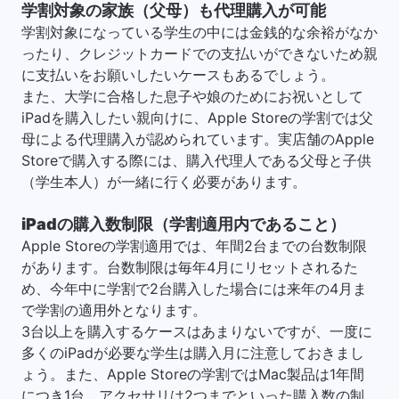
学割対象の家族（父母）も代理購入が可能
学割対象になっている学生の中には金銭的な余裕がなか
ったり、クレジットカードでの支払いができないため親
に支払いをお願いしたいケースもあるでしょう。
また、大学に合格した息子や娘のためにお祝いとして
iPadを購入したい親向けに、Apple Storeの学割では父
母による代理購入が認められています。実店舗のApple
Storeで購入する際には、購入代理人である父母と子供
（学生本人）が一緒に行く必要があります。
iPadの購入数制限（学割適用内であること）
Apple Storeの学割適用では、年間2台までの台数制限
があります。台数制限は毎年4月にリセットされるた
め、今年中に学割で2台購入した場合には来年の4月ま
で学割の適用外となります。
3台以上を購入するケースはあまりないですが、一度に
多くのiPadが必要な学生は購入月に注意しておきまし
ょう。また、Apple Storeの学割ではMac製品は1年間
につき1台、アクセサリは2つまでといった購入数の制