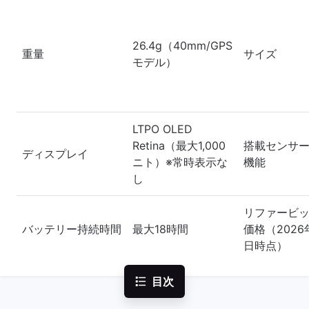
26.4g（40mm/GPS
重量
サイズ
モデル）
LTPO OLED
Retina（最大1,000
搭載センサ
ディスプレイ
ニト）※常時表示な
機能
し
リファービ
バッテリー持続時間
最大18時間
価格（2026
日時点）
目次