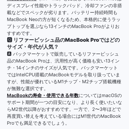
ディスプレイ性能やトラックパッド、冷却ファンの非搭
載などでスペックが劣ります。バッテリー持続時間も
MacBook Neoの方が短くなるため、本格的に使うラッ
プトップを選ぶなら13インチのMacBook Proがよりお
すすめです。
🆀 リファービッシュ品のMacBook Proではどの
サイズ・年代が人気？
🅰 バックマーケットで販売しているリファービッシュ
品のMacBook Proは、汎用性が高く価格も安い13イン
チ・14インチのサイズが人気です。バックマーケット
ではIntelCPU搭載のMacBookモデルを取り扱っていま
すが、性能が優れているM1チップ・M2チップ搭載機種
が無難な選択です。
MacBookの寿命・使用できる年数
についてはmacOSの
サポート期間が一つの目安になり、より長く使いたいな
らM2世代以降がおすすめです。一方で、2〜3年ほどで
再度買い替えを考えている場合にはM1世代のMacBook
Proでも満足できるでしょう。