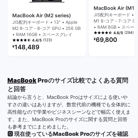
MacBook Air (M1 s
JIS配列キーボード • 13"
MacBook Air (M2 series)
M1 8-コア - 7-コア GP
JIS配列キーボード • 13" • Apple
• RAM 8GB • スペ
M2 8-コア - 8-コア GPU • 256 GB
(294)
4.6/5
• RAM 16GB • スペースグレイ
リファービッシュ品の
69,800
¥
(123)
4.4/5
リファービッシュ品の価格：
148,489
¥
MacBook
Proのサイズ比較でよくある質問
と回答
結論から言うと、MacBook Proはサイズによる使いや
すさの違いはありますが、数世代前の機種でも全体的に
高性能なので学業やビジネスシーンなどで幅広く使えま
す。また、MacBook Proのサイズに関する質問と回答
も参考までにまとめました。
🆀 現在使っているMacBook Proのサイズを確認