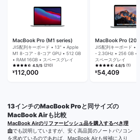
MacBook Pro (M1 series)
MacBook Pro (2018,
JIS配列キーボード • 13" • Apple
JIS配列キーボード • 13" 
M1 8-コア - 8-コア GPU • 512 GB
- 2.3GHz • 256 GB •
• RAM 16GB • スペースグレイ
スペースグレイ
(210)
(1)
4.5/5
4.6/5
リファービッシュ品の価格：
リファービッシュ品の
112,000
54,409
¥
¥
13インチのMacBook Proと同サイズの
MacBook Airも比較
MacBook Airのリファービッシュ品を購入するべき理
由
でも説明していますが、安く高品質のノートパソコン
を求めているのであれば、MacBook Airも候補に入り