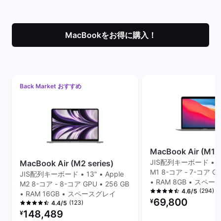
MacBookをお得に購入！
Back Market おすすめ
MacBook Air (M1 s
JIS配列キーボード • 13"
MacBook Air (M2 series)
M1 8-コア - 7-コア GP
JIS配列キーボード • 13" • Apple
• RAM 8GB • スペ
M2 8-コア - 8-コア GPU • 256 GB
(294)
4.6/5
• RAM 16GB • スペースグレイ
リファービッシュ品の
69,800
¥
(123)
4.4/5
リファービッシュ品の価格：
148,489
¥