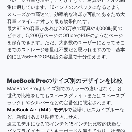
トレージ容量を増やすことができて、写真やビデオの編
集に適しています。16インチのスペックになるとより
スムーズかつ高速で、効率的な冷却が可能であるため大
容量ファイルに対して最も効果的です。
最大8TBの容量があれば200万枚の写真や4,000時間の
ビデオ、5,200万ページのOfficeやPDFのようなページ
を保存できます。ただ、大多数のユーザーにとってそこ
までのストレージ容量は不要だと思われますので、基本
的には256〜512GB程度の容量で十分使えます。
MacBook Proのサイズ別のデザインを比較
MacBook Proはサイズ別でのカラーの違いはなく、各
世代で比較をしてもスペースグレイ（またはスペースブ
ラック）やシルバーなどの定番色に限定されます。
MacBook Air（M4）モデル
で登場したスカイブルーな
ど、新色はあまり期待できません。
過去モデルになる13インチと15インチは比較的快適な
バタフライメカニズムキーボードを備えており、物理的