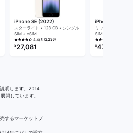
iPhone SE (2022)
iPhone 14
スターライト • 128 GB • シングル
ミッドナイト • 128
SIM + eSIM
SIM + eSIM
(2,236)
(923
4.4/5
4.5/5
リファービッシュ品の価格：
リファービッシュ品
27,081
47,785
¥
¥
明します。2014
ス展開しています。
売するマーケットプ
014年にパリで設立