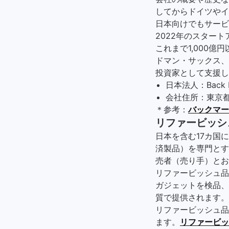
してからドイツやイ
日本向けでもサービ
2022年のスター
これまで1,000
ドマン・サックス、
投資家として支援し
日本法人：Back M
会社住所：東京都
＊参考：
バックマー
リファービッシ
日本を含む17カ国
済製品）を専門とす
売者（売り手）とお
リファービッシュ品は
ガジェットを検品、
質で提供されます。
リファービッシュ品
ます。
リファービッ