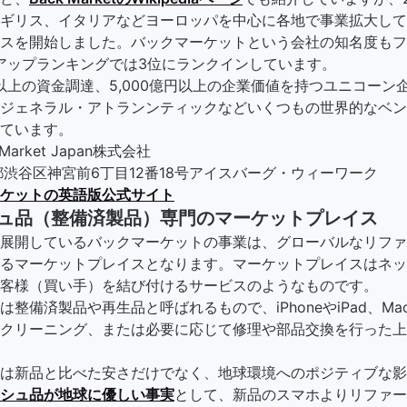
ギリス、イタリアなどヨーロッパを中心に各地で事業拡大してお
スを開始しました。バックマーケットという会社の知名度もフ
トアップランキングでは3位にランクインしています。
億円以上の資金調達、5,000億円以上の企業価値を持つユニコー
ジェネラル・アトランンティックなどいくつもの世界的なベン
ています。
arket Japan株式会社
渋谷区神宮前6丁目12番18号アイスバーグ・ウィーワーク
ケットの英語版公式サイト
ュ品（整備済製品）専門のマーケットプレイス
に展開しているバックマーケットの事業は、グローバルなリフ
るマーケットプレイスとなります。マーケットプレイスはネッ
客様（買い手）を結び付けるサービスのようなものです。
整備済製品や再生品と呼ばれるもので、iPhoneやiPad、Ma
クリーニング、または必要に応じて修理や部品交換を行った上
は新品と比べた安さだけでなく、地球環境へのポジティブな影
シュ品が地球に優しい事実
として、新品のスマホよりリファー