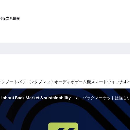
お役立ち情報
ォン
ノートパソコン
タブレット
オーディオ
ゲーム機
スマートウォッチ
す
ll about Back Market & sustainability
バックマーケットは怪し