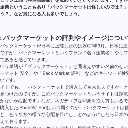
企業ということもあり「バックマーケットは怪しいのでは？」
う？」など気になる人も多いでしょう。
：バックマーケットの評判やイメージについ
バックマーケットが日本に上陸したのは2021年3月。日本に進
ですが、バックマーケットというブランド名（企業名）やリフ
であると感じています。
いう単語が「ブラックマーケット」と間違えやすい名前のせいか、「B
ット 安全」や「Back Market 評判」などのキーワード検索を
いです。
サイトでも、「バックマーケットで購入しても大丈夫ですか」
見つけたのですが、このバックマーケットというサイトは詐欺
かないか心配です」など、ネガティブな印象を抱く方もいるで
購入したiPhoneやiPadはいつ届くのか、バックマーケット
ど、色々な方の様々な心配を目にし、どのようにしたら日本の
えております。
き慣れないバックマーケットですが、比較的安いリファービッ