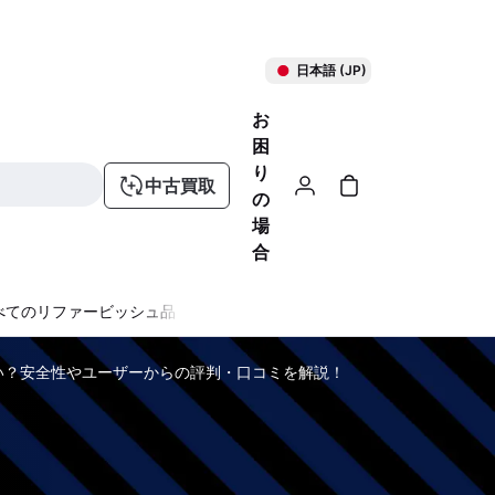
日本語 (JP)
お
困
り
中古買取
の
場
合
べてのリファービッシュ品
い？安全性やユーザーからの評判・口コミを解説！