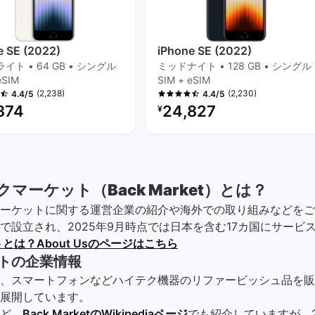
e SE (2022)
iPhone SE (2022)
イト • 64 GB • シングル
ミッドナイト • 128 GB • シングル
eSIM
SIM + eSIM
(2,238)
(2,230)
4.4/5
4.4/5
ービッシュ品の価格：
リファービッシュ品の価格：
374
24,827
¥
マーケット（Back Market）とは？
ーケットに関する運営企業の紹介や海外での取り組みなどをご説
で設立され、2025年9月時点では日本を含む17カ国にサービ
とは？About Usのページはこちら
トの企業情報
、スマートフォンなどハイテク機器のリファービッシュ品を販
展開しています。
ど、
Back MarketのWikipediaページ
でも紹介していますが、2