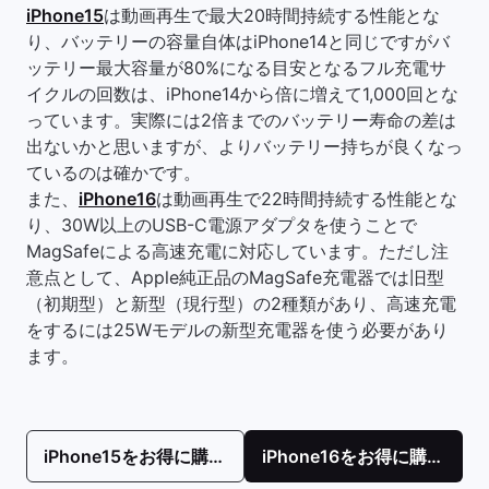
iPhone15
は動画再生で最大20時間持続する性能とな
り、バッテリーの容量自体はiPhone14と同じですがバ
ッテリー最大容量が80%になる目安となるフル充電サ
イクルの回数は、iPhone14から倍に増えて1,000回とな
っています。実際には2倍までのバッテリー寿命の差は
出ないかと思いますが、よりバッテリー持ちが良くなっ
ているのは確かです。
また、
iPhone16
は動画再生で22時間持続する性能とな
り、30W以上のUSB-C電源アダプタを使うことで
MagSafeによる高速充電に対応しています。ただし注
意点として、Apple純正品のMagSafe充電器では旧型
（初期型）と新型（現行型）の2種類があり、高速充電
をするには25Wモデルの新型充電器を使う必要があり
ます。
iPhone15をお得に購入！
iPhone16をお得に購入！