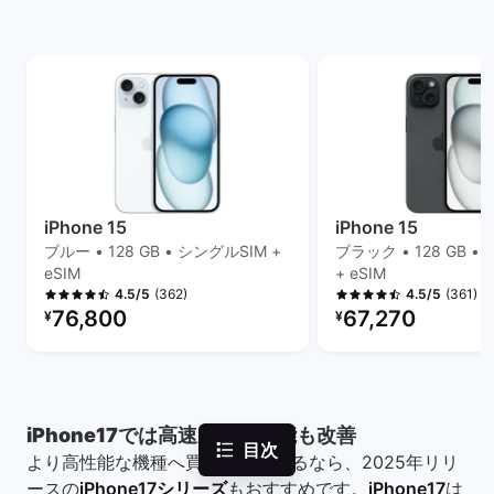
iPhone 15
iPhone 15
ブルー • 128 GB • シングルSIM +
ブラック • 128 GB •
eSIM
+ eSIM
(362)
(361)
4.5/5
4.5/5
リファービッシュ品の価格：
リファービッシュ品の
76,800
67,270
¥
¥
iPhone17では高速充電の性能も改善
目次
より高性能な機種へ買い替えをするなら、2025年リリ
ースの
iPhone17シリーズ
もおすすめです。
iPhone17
は