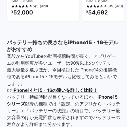
SIM + eSIM
SIM + eSIM
(928)
(923)
4.5/5
4.5/5
リファービッシュ品の価格：
リファービッシュ品の
52,000
54,692
¥
¥
バッテリー持ちの良さならiPhone15・16モデル
がおすすめ
普段からYouTubeの動画視聴時間が長く、アプリゲー
ムの利用頻度が多いユーザーは90%以上のバッテリー
最大容量を選ぶほか、今回検証したiPhone14の後継機
種であるiPhone15・16モデルも比較してみるといいで
しょう。
👉
iPhone14と15・16の違いを詳しく比較！
バッテリー持続時間が長くなっているほか、
iPhone15
シリーズ
以降の機種では「設定」のアプリから「バッテ
リー」＞「バッテリーの状態」の項目で、バッテリー最
大容量のほか充電回数も表示されますのでバッテリーの
寿命がより詳細まで分かります。