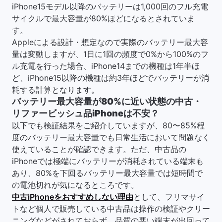
iPhone15モデル以降のバッテリーは1,000回のフル充電
サイクルで最大容量が80%ほどになるとされていま
す。
Appleによる設計・想定なので実際のバッテリー最大容
量は変動しますが、1日に1回の頻度で0%から100%のフ
ル充電を行った場合、iPhone14までの機種は1年半ほ
ど、iPhone15以降の機種は約3年ほどでバッテリーが消
耗する計算となります。
バッテリー最大容量が80%に近い状態の中古・
リファービッシュ品iPhoneは不安？
以下でも検証結果をご紹介していますが、80〜85%程
度のバッテリー最大容量でも日常生活において問題なく
使えていることが確認できます。ただ、中古品の
iPhoneでは極端にバッテリーが消耗されている端末も
あり、80%を下回るバッテリー最大容量では短時間で
の電池切れが気になるところです。
中古iPhoneをおすすめしない理由
として、フリマサイ
トなど個人で販売している中古品は操作の検証やクリー
ニングなどがされておらず、品質の悪い端末が出回って