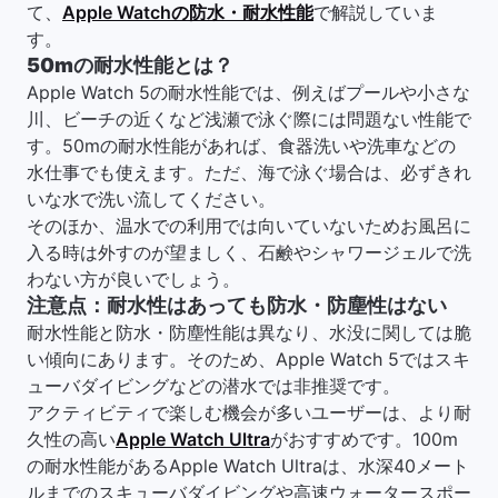
て、
Apple Watchの防水・耐水性能
で解説していま
す。
50mの耐水性能とは？
Apple Watch 5の耐水性能では、例えばプールや小さな
川、ビーチの近くなど浅瀬で泳ぐ際には問題ない性能で
す。50mの耐水性能があれば、食器洗いや洗車などの
水仕事でも使えます。ただ、海で泳ぐ場合は、必ずきれ
いな水で洗い流してください。
そのほか、温水での利用では向いていないためお風呂に
入る時は外すのが望ましく、石鹸やシャワージェルで洗
わない方が良いでしょう。
注意点：耐水性はあっても防水・防塵性はない
耐水性能と防水・防塵性能は異なり、水没に関しては脆
い傾向にあります。そのため、Apple Watch 5ではスキ
ューバダイビングなどの潜水では非推奨です。
アクティビティで楽しむ機会が多いユーザーは、より耐
久性の高い
Apple Watch Ultra
がおすすめです。100m
の耐水性能があるApple Watch Ultraは、水深40メート
ルまでのスキューバダイビングや高速ウォータースポー