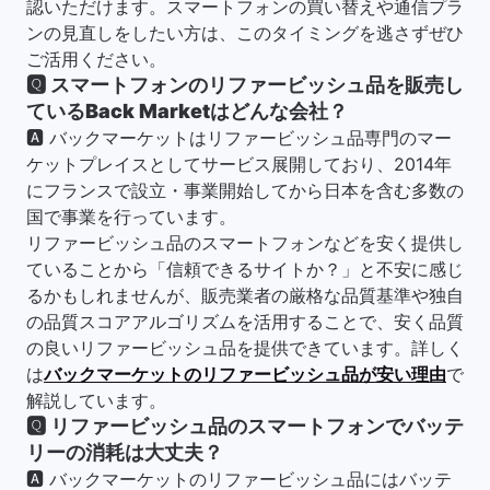
認いただけます。スマートフォンの買い替えや通信プラ
ンの見直しをしたい方は、このタイミングを逃さずぜひ
ご活用ください。
🆀
スマートフォンのリファービッシュ品を販売し
ているBack Marketはどんな会社？
🅰 バックマーケットはリファービッシュ品専門のマー
ケットプレイスとしてサービス展開しており、2014年
にフランスで設立・事業開始してから日本を含む多数の
国で事業を行っています。
リファービッシュ品のスマートフォンなどを安く提供し
ていることから「信頼できるサイトか？」と不安に感じ
るかもしれませんが、販売業者の厳格な品質基準や独自
の品質スコアアルゴリズムを活用することで、安く品質
の良いリファービッシュ品を提供できています。詳しく
は
バックマーケットのリファービッシュ品が安い理由
で
解説しています。
🆀
リファービッシュ品のスマートフォンでバッテ
リーの消耗は大丈夫？
🅰 バックマーケットのリファービッシュ品にはバッテ