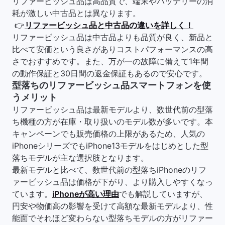
リファービッシュ品は高品質で、端末やバッテリーの消
耗が激しい中古品とは異なります。
👉
リファービッシュ品と中古品の違いを詳しく！
リファービッシュ品は中古品よりも品質が良く、新品と
比べて安価という良さがありコストパフォーマンスの高
さでおすすめです。また、万が一の故障に備えて1年間
の動作保証と30日間の返金保証もあるので安心です。
型落ちのリファービッシュ品スマートフォンを使
うメリット
リファービッシュ品は最新モデルより、数世代前の型落
ち機種の方が在庫・取り扱いのモデル数が多いです。本
キャンペーンでも販売価格の上限があるため、人気の
iPhoneシリーズでもiPhone13モデルをはじめとした型
落ちモデルが主な選択肢となります。
最新モデルと比べて、数世代前の型落ちiPhoneのリフ
ァービッシュ品は価格が下がり、より購入しやすくなっ
ています。
iPhoneが高い理由
でも解説していますが、
円安や物価高の影響を受けて高額な最新モデルより、性
能面でそれほど変わらない型落ちモデルの方がリファー