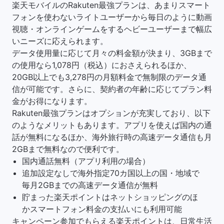
楽天モバイルのRakuten最強プランは、あまりスマート
フォンを使わないライトユーザーから毎日のように動画
視聴・オンラインゲームをするヘビーユーザーまで幅広
いニーズに応えられます。
データ使用量に応じて月々の料金額が決まり、3GBまで
の使用なら1,078円（税込）におさえられるほか、
20GB以上でも3,278円の月額料金で無制限のデータ通
信が可能です。さらに、契約者の年齢に応じてプラン料
金がお得になります。
Rakuten最強プランはオプションが充実しており、以下
のようなメリットもあります。アプリを使えば国内の通
話が無料になるほか、海外旅行時の高速データ通信も月
2GBまで無料なので便利です。
国内通話無料（アプリ利用の場合）
追加設定なしで海外指定70カ国以上の国・地域で
毎月2GBまでの高速データ通信が無料
貯まった楽天ポイントはネットショッピングのほ
かスマートフォン料金の支払いにも利用可能
キャンペーン参加でもらえる楽天ポイントは、日常生活