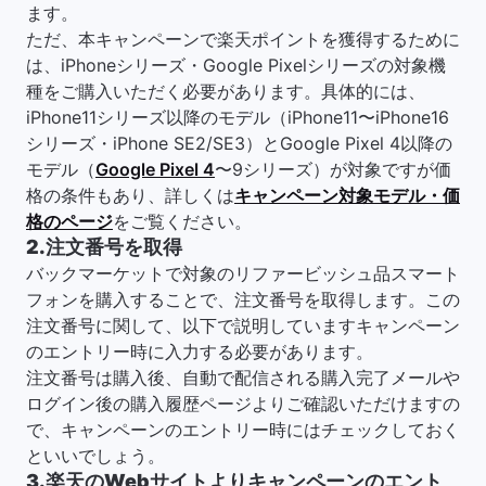
ます。
ただ、本キャンペーンで楽天ポイントを獲得するために
は、iPhoneシリーズ・Google Pixelシリーズの対象機
種をご購入いただく必要があります。具体的には、
iPhone11シリーズ以降のモデル（iPhone11〜iPhone16
シリーズ・iPhone SE2/SE3）とGoogle Pixel 4以降の
モデル（
Google Pixel 4
〜9シリーズ）が対象ですが価
格の条件もあり、詳しくは
キャンペーン対象モデル・価
格のページ
をご覧ください。
2.注文番号を取得
バックマーケットで対象のリファービッシュ品スマート
フォンを購入することで、注文番号を取得します。この
注文番号に関して、以下で説明していますキャンペーン
のエントリー時に入力する必要があります。
注文番号は購入後、自動で配信される購入完了メールや
ログイン後の購入履歴ページよりご確認いただけますの
で、キャンペーンのエントリー時にはチェックしておく
といいでしょう。
3.楽天のWebサイトよりキャンペーンのエント