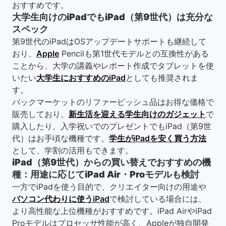
おすすめです。
大学生向けのiPadでもiPad（第9世代）は充分な
スペック
第9世代のiPadはOSアップデートサポートも継続して
おり、
Apple
Pencilも第1世代モデルとの互換性がある
ことから、大学の講義やレポート作成でタブレットを使
いたい
大学生におすすめのiPad
としても推奨されま
す。
バックマーケットのリファービッシュ品はお得な価格で
販売しており、
新生活を迎える学生向けのガジェット
で
購入したり、入学祝いでのプレゼントでもiPad（第9世
代）はお手頃な機種です。
学生がiPadを安く買う方法
として、学割の活用もできます。
iPad（第9世代）からの買い替えでおすすめの機
種：用途に応じてiPad Air・Proモデルも検討
一方でiPadを使う目的で、クリエイター向けの用途や
パソコン代わりに使うiPad
で検討している場合には、
より高性能な上位機種がおすすめです。iPad AirやiPad
Proモデルはプロセッサ性能が高く、Appleが独自開発