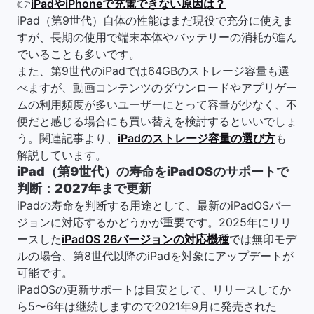
👉
iPadやiPhoneで充電できない原因は？
iPad（第9世代）自体の性能はまだ現役で充分に使えま
すが、長期の使用で端末本体やバッテリーの消耗が進ん
でいることも多いです。
また、第9世代のiPadでは64GBのストレージ容量も選
べますが、動画コンテンツのダウンロードやアプリゲー
ムの利用頻度が多いユーザーにとって容量が少なく、不
便だと感じる場合にも買い替えを検討するといいでしょ
う。関連記事より、
iPadのストレージ容量の選び方
も
解説しています。
iPad（第9世代）の寿命をiPadOSのサポートで
判断：2027年まで更新
iPadの寿命を判断する用途として、最新のiPadOSバー
ジョンに対応するかどうかが重要です。2025年にリリ
ースした
iPadOS 26バージョンの対応機種
では無印モデ
ルの場合、第8世代以降のiPadを対象にアップデートが
可能です。
iPadOSの更新サポートは目安として、リリースしてか
ら5〜6年は継続しますので2021年9月に発売された