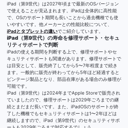
iPad（第9世代）は2027年頃まで最新のOSバージョン
で使えることが見込まれます。iPadは全体的に高性能
で、OSのサポート期間も長いことから過去機種でも使
いやすいです。他メーカーとの性能比較について、
iPadとタブレットの違い
でご紹介しています。
iPad（第9世代）の寿命を修理サポート・セキュ
リティサポートで判断
iPadの使える期間を判断する上で、修理サポートやセ
キュリティサポートも関連があります。修理サポートで
は目安として、販売終了してから5〜7年程度まで続き
ます。一般的に販売が終わってから5年ほど経過すると
ビンテージ製品となり、部品在庫がある場合のみ修理が
可能です。
iPad（第9世代）は2024年までApple Storeで販売され
ていましたので、修理サポートは2029年ごろまでの継
続とまだまだ長いです。また、iPadOSのサポートが終
了した機種でもセキュリティサポートは1〜2年ほどは
継続しますので、iPad（第9世代）のセキュリティサポ
ートも2029年ごろまで対応するでしょう。