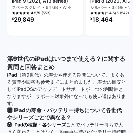
iPad 9 (2021, A13 series)
iPad 8 (2020, A12 
スペースグレイ • 64 GB • Wi-Fi
シルバー • 32 GB • Wi
(553)
(542)
4.5/5
4.5/5
リファービッシュ品の価格：
リファービッシュ品の
29,849
18,464
¥
¥
第9世代のiPadはいつまで使える？に関する
質問と回答まとめ
iPad
（第9世代）の寿命や使える期間について、よくあ
る質問や回答も参考までにまとめました。寿命の目安と
してiPadOSのアップデートサポートが一つの判断軸と
なりますが、サポート対象外になっても使い道はありま
す。
🆀
iPadの寿命・バッテリー持ちについて各世代
やシリーズごとで異なる？
🅰
iPadの種類・各シリーズ
ごとでバッテリー持ちで大
きく変わることはなく、動画再生時のバッテリー持続時