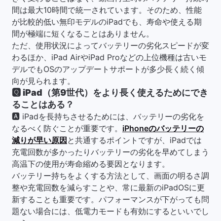
間は最大10時間で統一されています。そのため、性能
が比較的低い無印モデルのiPadでも、寿命や使える期
間が極端に短くなることはありません。
ただ、使用状況によってバッテリーの劣化スピードが変
わるほか、iPad AirやiPad Proなどの上位機種は古いモ
デルでもOSのアップデートサポートが多少長く続く傾
向が見られます。
🆀
iPad（第9世代）をより長く使えるためにでき
ることはある？
🅰 iPadを長持ちさせるためには、バッテリーの劣化を
なるべく防ぐことが重要です。
iPhoneのバッテリーの
減りが早い原因
と共通するポイントですが、iPadでは
充電回数が多かったりバッテリーの劣化を早めてしまう
高温下の使用が寿命縮める要因となります。
バッテリー持ちをよくする方法として、画面の明るさ調
整や充電回数を減らすことや、常に最新のiPadOSに更
新することも重要です。パフォーマンスが下がっても問
題ない場合には、低電力モードも有効にするといいでし