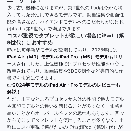
ユーザーは？
少し古い機種になりますが、第9世代のiPadは今から購
入しても充分活用できるモデルです。動画編集や画面性
能の高さなど、ハイエンドモデルへのこだわりがなけれ
ばiPad（第9世代）で満足できます。
コスパ重視でタブレットが欲しい場合にiPad（第
9世代）はおすすめ
iPadは毎年新型モデルが登場しており、2025年には
iPad Air（M3）モデル
や
iPad Pro（M5）モデル
もリリ
ースされました。上位機種ではプロセッサ性能を中心に
改善されており、動画編集や3DCG制作など専門的な作
業でも快適に使えます。
👉
2024年モデルのiPad Air・Proモデルのレビューも
解説！
ただ、正直なところプロセッサ以外の性能で過去モデル
や無印モデルとの違いを感じることが多くなく、価格も
高いことからオーバースペックの恐れもあります。普段
からそこまでタブレットを使用することが多くなく、手
軽にコスパ重視で選びたいのでればiPad（第9世代）が