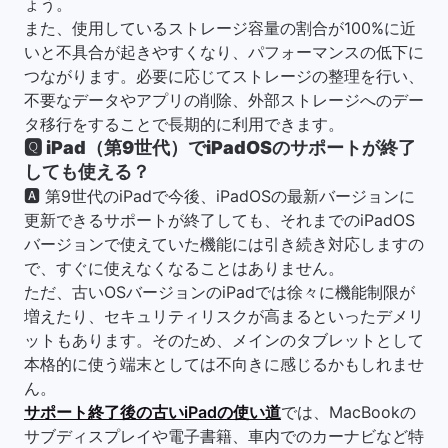
ょう。
また、使用しているストレージ容量の割合が100%に近
いと不具合が起きやすくなり、パフォーマンスの低下に
つながります。必要に応じてストレージの整理を行い、
不要なデータやアプリの削除、外部ストレージへのデー
タ移行をすることで長期的に利用できます。
🆀
iPad（第9世代）でiPadOSのサポートが終了
しても使える？
🅰 第9世代のiPadで今後、iPadOSの最新バージョンに
更新できるサポートが終了しても、それまでのiPadOS
バージョンで使えていた機能には引き続き対応しますの
で、すぐに使えなくなることはありません。
ただ、古いOSバージョンのiPadでは徐々に機能制限が
増えたり、セキュリティリスクが高まるといったデメリ
ットもあります。そのため、メインのタブレットとして
本格的に使う端末としては不向きに感じるかもしれませ
ん。
サポート終了後の古いiPadの使い道
では、MacBookの
サブディスプレイや電子書籍、車内でのカーナビなど特