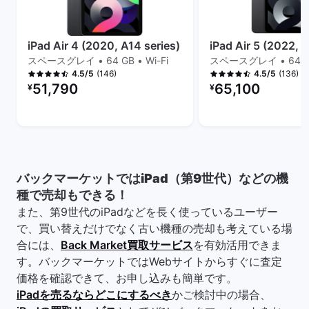
iPad Air 4 (2020, A14 series)
iPad Air 5 (2022, M
スペースグレイ • 64 GB • Wi-Fi
スペースグレイ • 64 GB 
(146)
(136)
4.5/5
4.5/5
リファービッシュ品の価格：
リファービッシュ品の
51,790
65,100
¥
¥
バックマーケットではiPad（第9世代）などの機
種で売却もできる！
また、第9世代のiPadなどを長く使っているユーザー
で、買い替えだけでなく古い機種の売却も考えている場
合には、
Back Market買取サービス
を有効活用できま
す。バックマーケットではWebサイトからすぐに査定
価格を確認できて、お申し込みも簡単です。
iPadを売るならどこにするべき
かご検討中の場合、