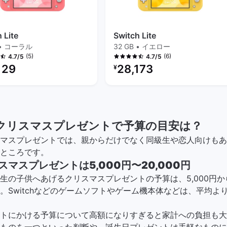
 Lite
Switch Lite
 • コーラル
32 GB • イエロー
(5)
(6)
4.7/5
4.7/5
ービッシュ品の価格：
リファービッシュ品の価格：
129
28,173
¥
クリスマスプレゼントで予算の目安は？
マスプレゼントでは、親からだけでなく同級生や恋人向けもあ
ところです。
マスプレゼントは5,000円〜20,000円
生の子供へあげるクリスマスプレゼントの予算は、5,000円から
。Switchなどのゲームソフトやゲーム機本体などは、平均よ
トにかける予算について高額になりすぎると家計への負担も大