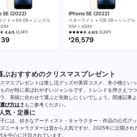
e SE (2022)
iPhone SE (2022)
イト • 64 GB • シングル
スターライト • 128 GB • シングル
eSIM
SIM + eSIM
(2,241)
(2,241)
4.4/5
4.4/5
ービッシュ品の価格：
リファービッシュ品の価格：
139
26,579
¥
喜ぶおすすめのクリスマスプレゼント
スマスプレゼントは推し活グッズや美容コスメ、冬小物といっ
ものが特に喜ばれやすいジャンルです。トレンドを押さえつつ
ラ、系統に合わせて選ぶと失敗しにくいでしょう。関連記事よ
選び方は？
もご参考ください。
人気・定番に
子には、好きなアーティスト・キャラクター・作品の公式グッ
ズニーキャラクターは昔から人気ですが、2025年に公開された
代を中心に注目されています。