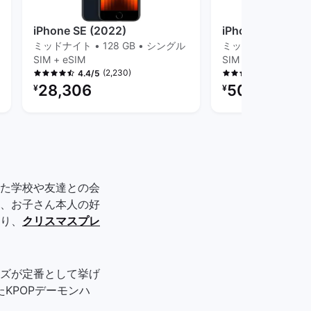
iPhone SE (2022)
iPhone 14
ミッドナイト • 128 GB • シングル
ミッドナイト • 128
SIM + eSIM
SIM + eSIM
(2,230)
(923
4.4/5
4.5/5
リファービッシュ品の価格：
リファービッシュ品
28,306
50,177
¥
¥
た学校や友達との会
、お子さん本人の好
り、
クリスマスプレ
ズが定番として挙げ
KPOPデーモンハ