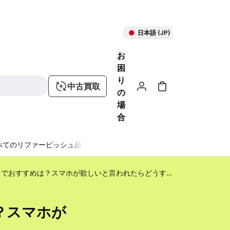
日本語 (JP)
お
困
り
中古買取
の
場
合
べてのリファービッシュ品
中学生のクリスマスプレゼントでおすすめは？スマホが欲しいと言われたらどうする？
？スマホが