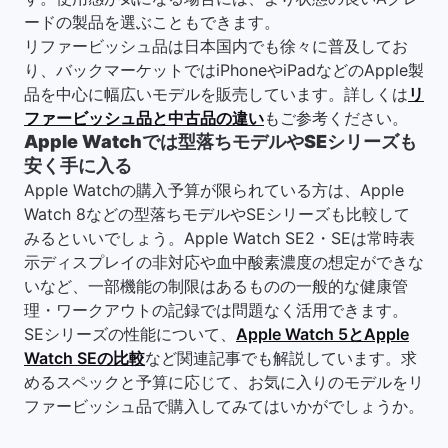
ードの製品を選ぶこともできます。
リファービッシュ品は日本国内でも徐々に普及してお
り、バックマーケットではiPhoneやiPadなどのApple製
品を中心に幅広いモデルを販売しています。詳しくは
リ
ファービッシュ品と中古品の違い
もご参考ください。
Apple Watchでは型落ちモデルやSEシリーズも
安く手に入る
Apple Watchの購入予算が限られている方は、Apple
Watch 8などの型落ちモデルやSEシリーズも比較して
みるといいでしょう。Apple Watch SE2・SEは常時表
示ディスプレイの非対応や血中酸素濃度の想定ができな
いなど、一部機能の制限はあるものの一般的な健康管
理・ワークアウトの記録では問題なく活用できます。
SEシリーズの性能について、
Apple Watch 5とApple
Watch SEの比較
など関連記事でも解説しています。求
めるスペックと予算に応じて、お気に入りのモデルをリ
ファービッシュ品で購入してみてはいかがでしょうか。