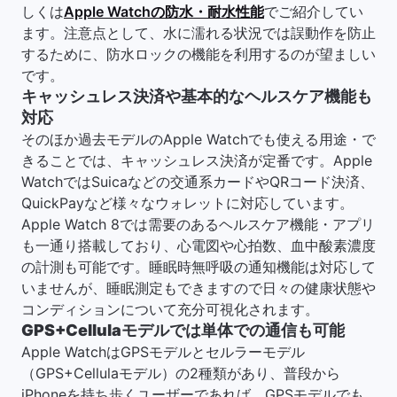
しくは
Apple Watchの防水・耐水性能
でご紹介してい
ます。注意点として、水に濡れる状況では誤動作を防止
するために、防水ロックの機能を利用するのが望ましい
です。
キャッシュレス決済や基本的なヘルスケア機能も
対応
そのほか過去モデルのApple Watchでも使える用途・で
きることでは、キャッシュレス決済が定番です。Apple
WatchではSuicaなどの交通系カードやQRコード決済、
QuickPayなど様々なウォレットに対応しています。
Apple Watch 8では需要のあるヘルスケア機能・アプリ
も一通り搭載しており、心電図や心拍数、血中酸素濃度
の計測も可能です。睡眠時無呼吸の通知機能は対応して
いませんが、睡眠測定もできますので日々の健康状態や
コンディションについて充分可視化されます。
GPS+Cellulaモデルでは単体での通信も可能
Apple WatchはGPSモデルとセルラーモデル
（GPS+Cellulaモデル）の2種類があり、普段から
iPhoneを持ち歩くユーザーであれば、GPSモデルでも