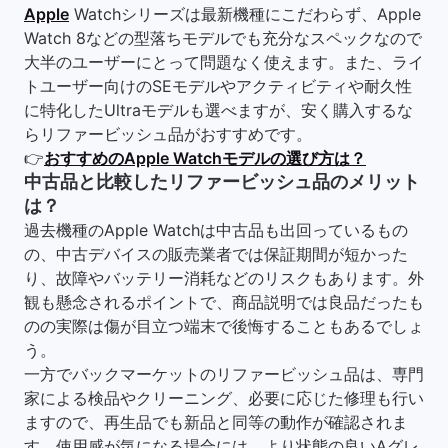
Apple
Watchシリーズは最新機種にこだわらず、Apple
Watch 8などの型落ちモデルでも充分なスペックなので
大半のユーザーにとって問題なく使えます。また、ライ
トユーザー向けのSEモデルやアクティビティや耐久性
に特化したUltraモデルも選べますが、安く購入するな
らリファービッシュ品がおすすめです。
👉
おすすめのApple Watchモデルの選び方は？
中古品と比較したリファービッシュ品のメリット
は？
過去機種のApple Watchは中古品も出回っているもの
の、中古デバイスの販売業者では保証期間が短かった
り、故障やバッテリー消耗などのリスクもあります。外
観も懸念されるポイントで、商品説明では良品だったも
のの実際は傷が目立つ端末で後悔することもあるでしょ
う。
一方でバックマーケットのリファービッシュ品は、専門
家による検品やクリーニング、必要に応じた修理も行い
ますので、再生品でも新品と同等の動作が確認されま
す。使用感が気になる場合には、より状態の良いAグレ