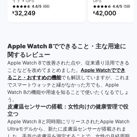
イト • GPS
GPS
(66)
(58)
4.4/5
4.4/5
リファービッシュ品の価格：
リファービッシュ品の
32,249
42,000
¥
¥
Apple Watch 8でできること・主な用途に
関するレビュー
Apple Watch 8で改善された点や、従来通り活用できる
ことなどを改めてまとめました。
Apple Watchででき
ること・おすすめの機能
でも解説していますが、これま
でスマートウォッチと縁がなかった方でも、Apple
Watch 8の機能や用途を知ることで使いたくなるでしょ
う。
皮膚温センサーの搭載：女性向けの健康管理で役
立つ
Apple Watch 8と同時期にリリースされたApple Watch
Ultraモデルから、新たに皮膚温センサーが搭載されま
した。手首の皮膚温を測定することで、女性の月経周期