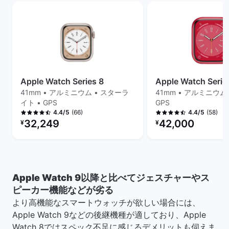
Apple Watch Series 8
Apple Watch Serie
41mm • アルミニウム • スターラ
41mm • アルミニウム 
イト • GPS
GPS
(66)
(58)
4.4/5
4.4/5
リファービッシュ品の価格：
リファービッシュ品の
32,249
42,000
¥
¥
Apple Watch 9以降と比べてジェスチャーやス
ピーカー機能などが劣る
より高機能なスマートウォッチが欲しい場合には、
Apple Watch 9などの後継機種が適しており、Apple
Watch 8ではスペック不足に感じるデメリットも伺えま