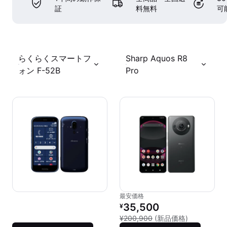
証
料無料
可
らくらくスマートフ
Sharp Aquos R8
ォン F-52B
Pro
最安価格
リファービッシュ品の価格：
35,500
¥
新品との比較：
¥200,900
(新品価格)