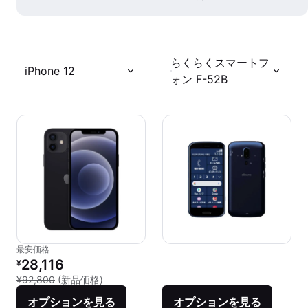
らくらくスマートフ
iPhone 12
ォン F-52B
最安価格
リファービッシュ品の価格：
28,116
¥
新品との比較：¥92,800
¥92,800
(新品価格)
オプションを見る
オプションを見る