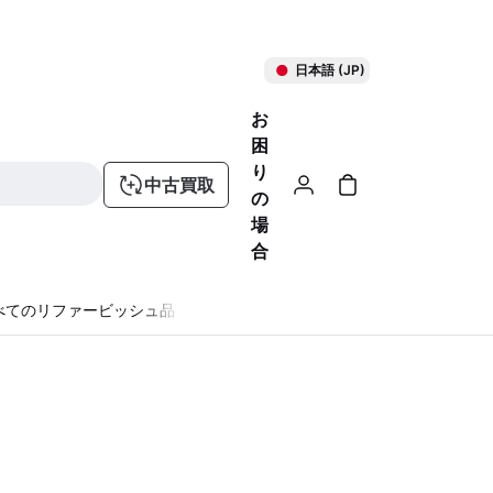
日本語 (JP)
お
困
り
中古買取
の
場
合
べてのリファービッシュ品
る