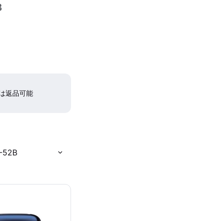
B
間は返品可能
52B