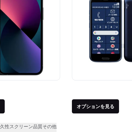
価格：
品との比較：¥92,800
オプションを見る
久性
スクリーン品質
その他