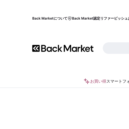
Back Marketについて
Back Market認定リファービッシュ
お買い得
スマートフ