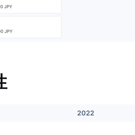
0 JPY
0 JPY
性
2022