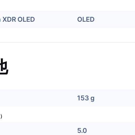
a XDR OLED
OLED
他
153 g
）
5.0