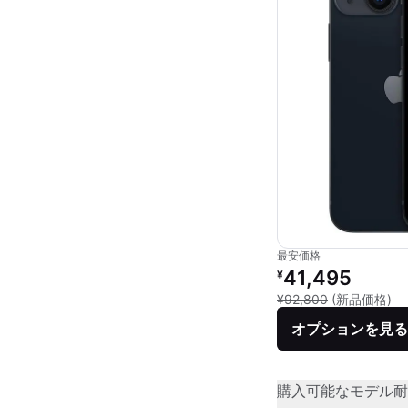
最安価格
リファービッシュ品の
41,495
¥
新
¥92,800
(新品価格)
オプションを見る
購入可能なモデル
耐