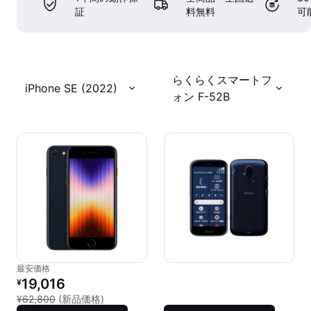
証
料無料
可
らくらくスマートフ
iPhone SE (2022)
ォン F-52B
最安価格
リファービッシュ品の価格：
19,016
¥
新品との比較：¥62,800
¥62,800
(新品価格)