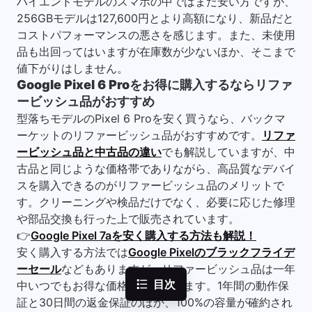
ハイエンドモデルのスマホの中ではまだ安い方ですが、
256GBモデルは127,600円とより高額になり、新品だと
コストパフォーマンスの悪さを感じます。また、未使用
品も出回ってはいますが在庫数が少ないほか、そこまで
値下がりはしません。
Google Pixel 6 Proをお得に購入するならリファ
ービッシュ品がおすすめ
型落ちモデルのPixel 6 Proを安く買うなら、バックマ
ーケットのリファービッシュ品がおすすめです。
リファ
ービッシュ品と中古品の違い
でも解説していますが、中
古品と同じような価格帯でありながら、高品質なデバイ
スを購入できるのがリファービッシュ品のメリットで
す。クリーニングや検品だけでなく、必要に応じた修理
や部品交換も行った上で販売されています。
👉
Google Pixel 7aを安く購入する方法も解説！
安く購入する方法では
Google Pixelのブラックフライデ
ーセール
などもありますが、リファービッシュ品は一年
目次
中いつでもお得な価格になっています。1年間の動作保
証と30日間の返金保証のほか、100%の容量が確約され