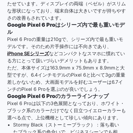
たせています。ディスプレイの両端（ベゼル）がスリム
な形状になっており、端末自体は大きいですが持ちやす
さの改善もされています。
Google Pixel 6 Proはシリーズ内で最も重いモデ
ル
Pixel 6 Proの重量は210gで、シリーズ内で最も重いモ
デルです。そのため片手操作には不向きであり、
iPhone SEシリーズ
などコンパクトなスマホに慣れてい
る方にとって扱いづらいデメリットもあります。
ただ、本体サイズは163.9mm x 75.9mm x 8.9mmと大
型ですが、6.4インチモデルのPixel 6と比べて3gの重量
差しかないため、大画面モデルを好むユーザーは6.7イ
ンチのPixel 6 Proを選ぶのが良いでしょう。
Google Pixel 6 Proのカラーラインナップ
Pixel 6 Proは以下の3色展開となっており、ホワイト・
ブラック系のカラーだけでなく目立つイエローカラーも
選べる点で、上位機種として珍しい傾向にあります。
Stormy Black（ストーミーブラック）：落ち着い
たブラック系の色合いで、ビジネスシーンでも相