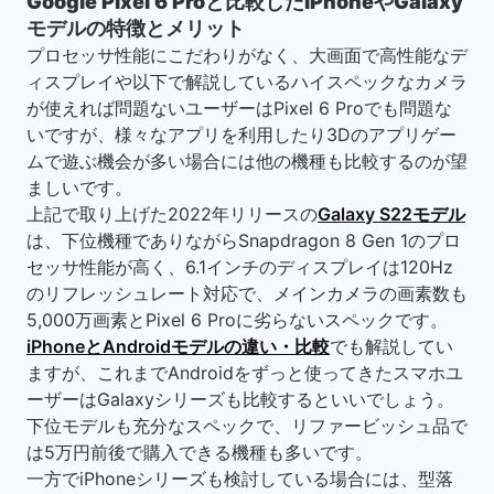
Google Pixel 6 Proと比較したiPhoneやGalaxy
モデルの特徴とメリット
プロセッサ性能にこだわりがなく、大画面で高性能なデ
ィスプレイや以下で解説しているハイスペックなカメラ
が使えれば問題ないユーザーはPixel 6 Proでも問題な
いですが、様々なアプリを利用したり3Dのアプリゲー
ムで遊ぶ機会が多い場合には他の機種も比較するのが望
ましいです。
上記で取り上げた2022年リリースの
Galaxy S22モデル
は、下位機種でありながらSnapdragon 8 Gen 1のプロ
セッサ性能が高く、6.1インチのディスプレイは120Hz
のリフレッシュレート対応で、メインカメラの画素数も
5,000万画素とPixel 6 Proに劣らないスペックです。
iPhoneとAndroidモデルの違い・比較
でも解説してい
ますが、これまでAndroidをずっと使ってきたスマホユ
ーザーはGalaxyシリーズも比較するといいでしょう。
下位モデルも充分なスペックで、リファービッシュ品で
は5万円前後で購入できる機種も多いです。
一方でiPhoneシリーズも検討している場合には、型落