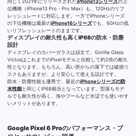
同じく2021年にリリースされた
iPhone13シリーズ
の上
位機種（iPhone13 Pro・Pro Max）も、120Hzのリフ
レッシュレートに対応します。一方でiPhoneシリーズ
の下位機種は最新の
iPhone16シリーズ
でも、60Hzの低
いリフレッシュレートのままです。
ディスプレイの耐久性も高くIP68の防水・防塵
設計
ディスプレイのカバーガラスは頑丈で、Gorilla Glass
VictusはこれまでのPixelモデルと比較して約2倍の耐久
性となります。もちろん、高い所からの落下では破損リ
スクもありますが、より安心して使える設計です。
防水・防塵性能も優秀で、最近の
iPhoneシリーズの防
水性能
と同じくIP68相当となっています。型落ちモデ
ルでも耐久性が高く、海やプールなど水辺でも使いやす
いメリットがあります。
Google Pixel 6 Proのパフォーマンス・プ