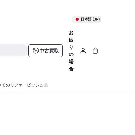
日本語 (JP)
お
困
り
中古買取
の
場
合
べてのリファービッシュ品
る