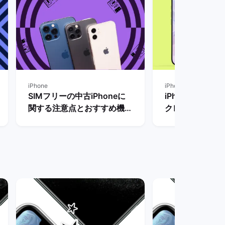
iPhone
iPhone
SIMフリーの中古iPhoneに
iPhone18の
関する注意点とおすすめ機
クレビューなど
種・購入方法を解説！ | バッ
とめ【リリース
クマーケット
き？】 | バッ