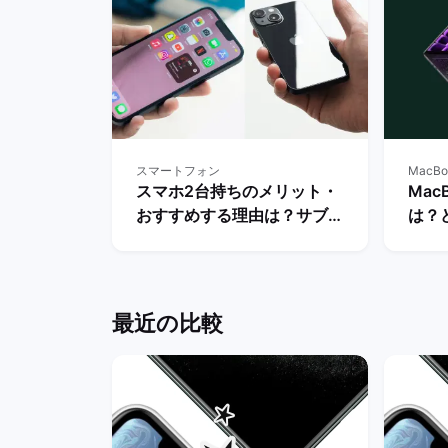
スマートフォン
MacBo
スマホ2台持ちのメリット・
Mac
おすすめする理由は？サブス
は？
マホの用途・活用を解説！ |
か徹
バックマーケット
ット
最近の比較