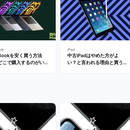
ok
iPad
Bookを安く買う方法
中古iPadはやめた方がよ
どこで購入するのがいい
い？と言われる理由と買う際
底解説！ | バックマーケ
の注意点・メリットとデメリ
ットを解説！ | バックマーケ
ット