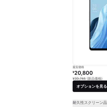
最安価格
リファービッシュ品の
20,800
¥
新
¥39,745
(新品価格)
オプションを見る
耐久性
スクリーン品