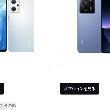
価格：
品との比較：¥39,745
オプションを見る
質
その他