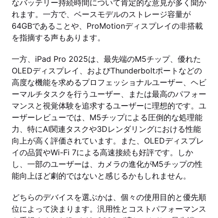
なバッテリー持続時間について肯定的な意見が多く聞か
れます。一方で、ベースモデルのストレージ容量が
64GBであることや、ProMotionディスプレイの非搭載
を指摘する声もあります。
一方、iPad Pro 2025は、最先端のM5チップ、優れた
OLEDディスプレイ、およびThunderboltポートなどの
高度な機能を求めるプロフェッショナルユーザー、ヘビ
ーマルチタスクを行うユーザー、または最高のパフォー
マンスと視覚体験を追求するユーザーに理想的です。ユ
ーザーレビューでは、M5チップによる圧倒的な処理能
力、特にAI関連タスクや3Dレンダリングにおける性能
向上が高く評価されています。また、OLEDディスプレ
イの品質やWi-Fi 7による高速接続も好評です。しか
し、一部のユーザーは、カメラの進化がM5チップの性
能向上ほど劇的ではないと感じるかもしれません。
どちらのデバイスを選ぶかは、個々の使用目的と優先順
位によって決まります。汎用性とコストパフォーマンス