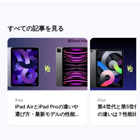
すべての記事を見る
iPad
iPad
iPad AirとiPad Proの違いや
第4世代と第5世代のi
選び方・最新モデルの性能を
の違いは？性能比
比較【買うならどっちがい
買うべきモデルを解
い？】 | バックマーケット
ックマーケット