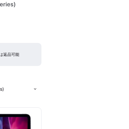
eries)
間は返品可能
s)