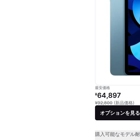
最安価格
リファービッシュ品の
64,897
¥
新
¥92,800
(新品価格)
オプションを見る
購入可能なモデル
耐