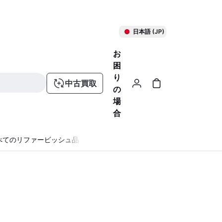
日本語 (JP)
お
困
り
中古買取
の
場
合
べてのリファービッシュ品
る