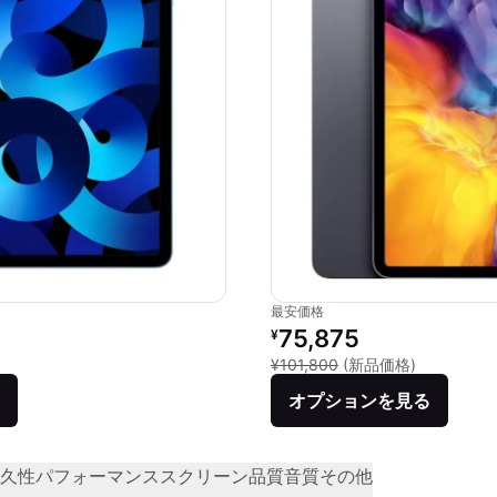
最安価格
価格：
リファービッシュ品の価格：
75,875
¥
品との比較：¥92,800
新品との比較
¥101,800
(新品価格)
オプションを見る
久性
パフォーマンス
スクリーン品質
音質
その他