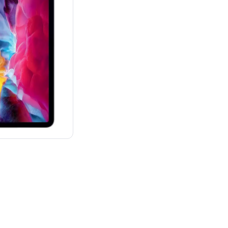
：¥101,800