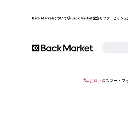
Back Marketについて
Back Market認定リファービッシュ
お買い得
スマートフ