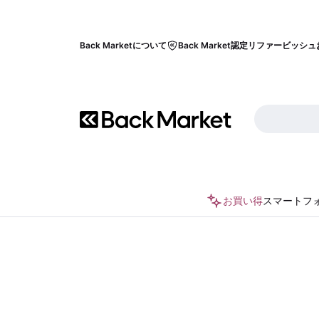
Back Marketについて
Back Market認定リファービッシュ
お買い得
スマートフ