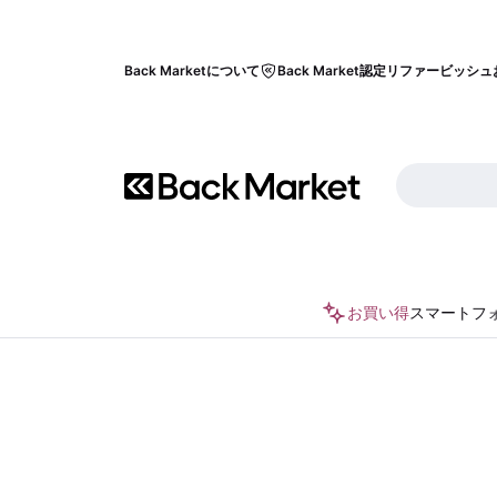
Back Marketについて
Back Market認定リファービッシュ
お買い得
スマートフ