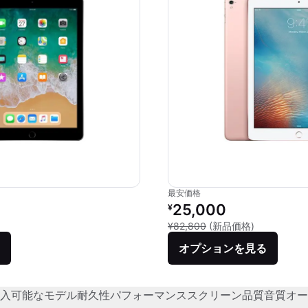
最安価格
価格：
リファービッシュ品の価格：
25,000
¥
との比較：¥57,024
新品との比較：
¥82,800
(新品価格)
オプションを見る
入可能なモデル
耐久性
パフォーマンス
スクリーン品質
音質
オー