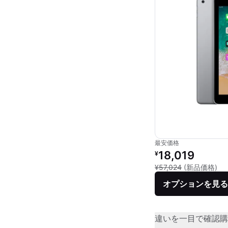
最安価格
リファービッシュ品の
18,019
¥
新品
¥57,024
(新品価格)
オプションを見る
違いを一目で確認
購