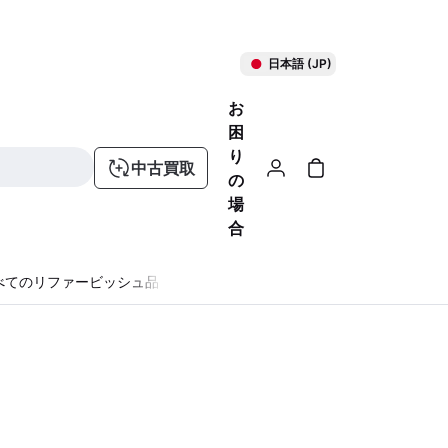
日本語 (JP)
お
困
り
中古買取
の
場
合
べてのリファービッシュ品
る