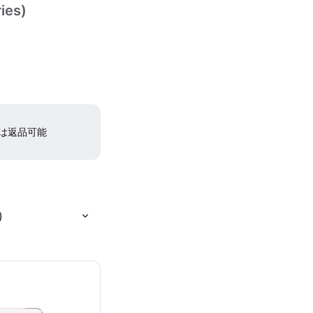
ies)
間は返品可能
)