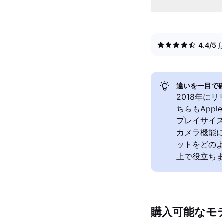
4.4/5
違いを一目で
2018年にリ
ちらもApp
プレイサイ
カメラ機能
ットをどの
上で役立ち
購入可能なモ