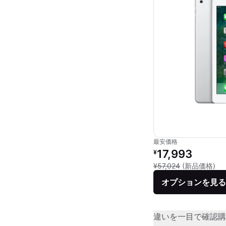
最安価格
リファービッシュ品の
17,993
¥
新品
¥57,024
(新品価格)
オプションを見る
違いを一目で確認
購