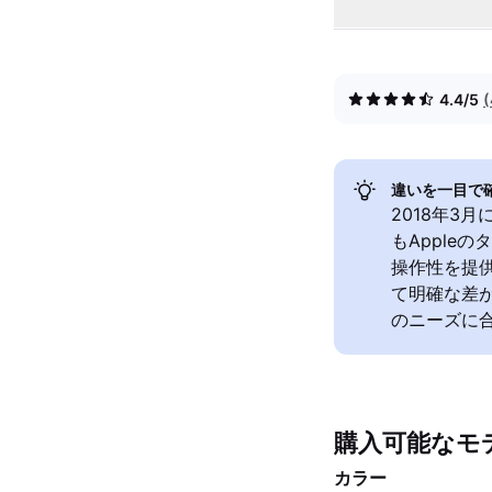
4.4/5
違いを一目で
2018年3月
もApple
操作性を提
て明確な差
のニーズに
購入可能なモ
カラー