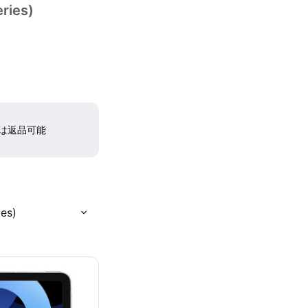
eries)
間は返品可能
ies)