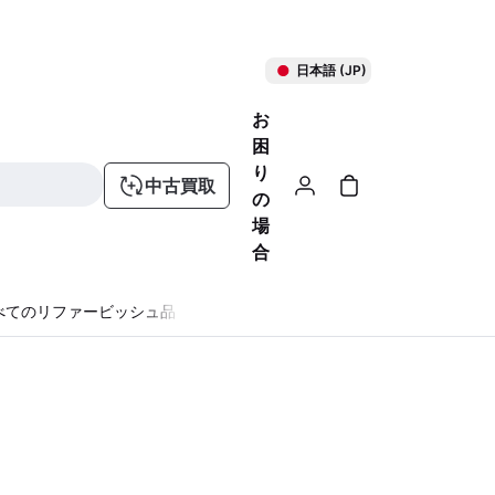
日本語 (JP)
お
困
り
中古買取
の
場
合
べてのリファービッシュ品
る