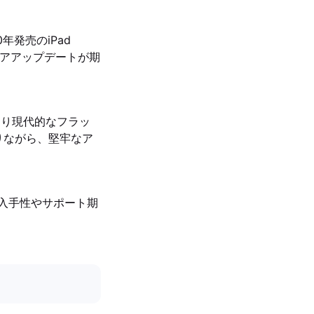
0年発売のiPad
ェアアップデートが期
はより現代的なフラッ
ありながら、堅牢なア
の入手性やサポート期