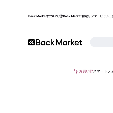
Back Marketについて
Back Market認定リファービッシュ
お買い得
スマートフ