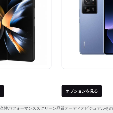
価格：
品との比較：¥249,700
オプションを見る
久性
パフォーマンス
スクリーン品質
オーディオビジュアル
その