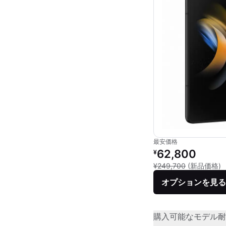
最安価格
リファービッシュ品の
62,800
¥
新
¥249,700
(新品価格)
オプションを見る
購入可能なモデル
耐