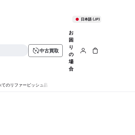
日本語 (JP)
お
困
り
中古買取
の
場
合
べてのリファービッシュ品
る