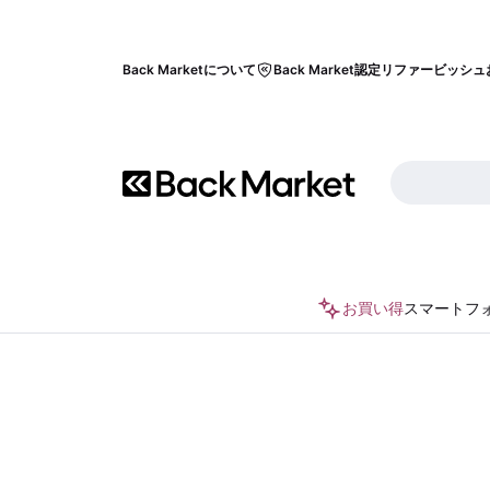
Back Marketについて
Back Market認定リファービッシュ
お買い得
スマートフ