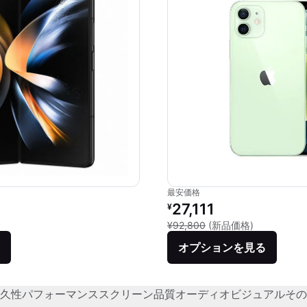
最安価格
価格：
リファービッシュ品の価格：
27,111
¥
品との比較：¥249,700
新品との比較：
¥92,800
(新品価格)
オプションを見る
久性
パフォーマンス
スクリーン品質
オーディオビジュアル
その