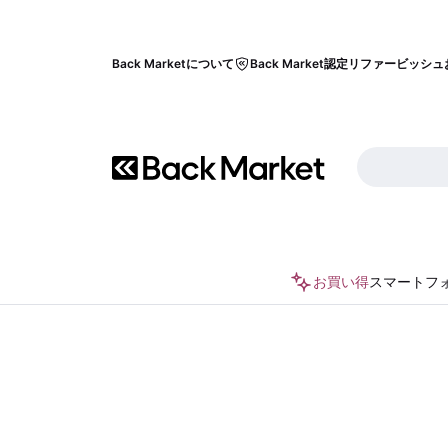
Back Marketについて
Back Market認定リファービッシュ
お買い得
スマートフ