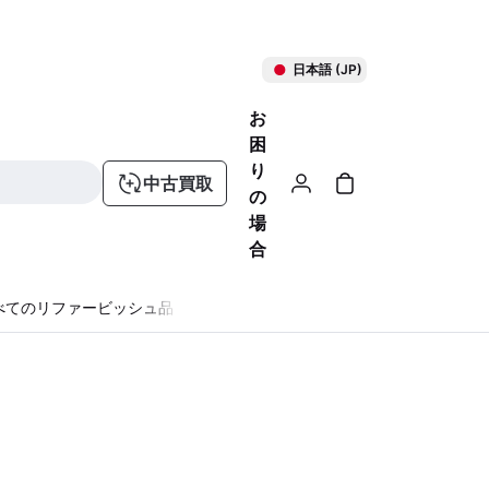
日本語 (JP)
お
困
り
中古買取
の
場
合
べてのリファービッシュ品
る