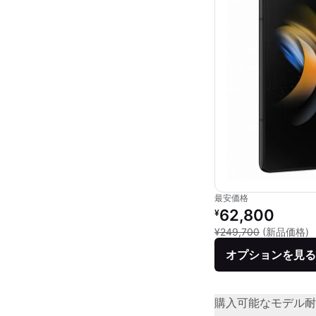
最安価格
リファービッシュ品の
62,800
¥
新
¥249,700
(新品価格)
オプションを見る
購入可能なモデル
耐