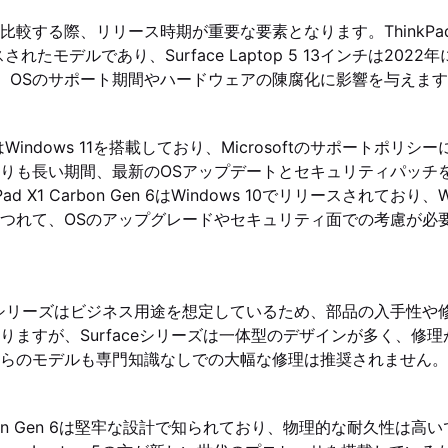
する際、リリース時期が重要な要素となります。ThinkPad X1 C
されたモデルであり、Surface Laptop 5 13インチは202
、OSのサポート期間やハードウェアの陳腐化に影響を与えま
op 5はWindows 11を搭載しており、Microsoftのサポートポリシー
Gen 6よりも長い期間、最新のOSアップデートとセキュリティパッ
ad X1 Carbon Gen 6はWindows 10でリリースされており、W
つれて、OSのアップグレードやセキュリティ面での考慮が必
Padシリーズはビジネス用途を想定しているため、部品の入手性
りますが、Surfaceシリーズは一体型のデザインが多く、修
らのモデルも専門知識なしでの大幅な修理は推奨されません。
 Carbon Gen 6は堅牢な設計で知られており、物理的な耐久性は