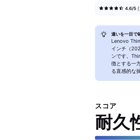
4.6/5
違いを一目で
Lenovo Thi
インチ（2
ンです。Thi
徴とする一方、
る直感的な
スコア
耐久