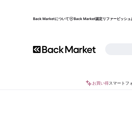
Back Marketについて
Back Market認定リファービッシュ
お買い得
スマートフ