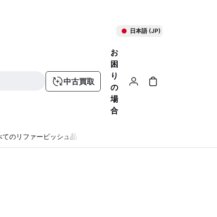
日本語 (JP)
お
困
り
中古買取
の
場
合
べてのリファービッシュ品
る