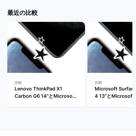
最近の比較
比較
比較
Lenovo ThinkPad X1
Microsoft Surfac
Carbon G6 14"とMicrosoft
4 13"とMicrosoft 
Surface Pro 7+ 12"の比較
Laptop 4 15"の比