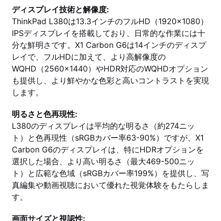
ディスプレイ技術と解像度:
ThinkPad L380は13.3インチのフルHD（1920x1080）
IPSディスプレイを搭載しており、日常的な作業には十
分な鮮明さです。X1 Carbon G6は14インチのディスプ
レイで、フルHDに加えて、より高解像度の
WQHD（2560x1440）やHDR対応のWQHDオプション
も提供し、より鮮やかな色彩と高いコントラストを実現
します。
明るさと色再現性:
L380のディスプレイは平均的な明るさ（約274ニッ
ト）と色再現性（sRGBカバー率63-90%）ですが、X1
Carbon G6のディスプレイは、特にHDRオプションを
選択した場合、より高い明るさ（最大469-500ニッ
ト）と広範な色域（sRGBカバー率199%）を提供し、写
真編集や動画視聴において優れた視覚体験をもたらしま
す。
画面サイズと視認性: