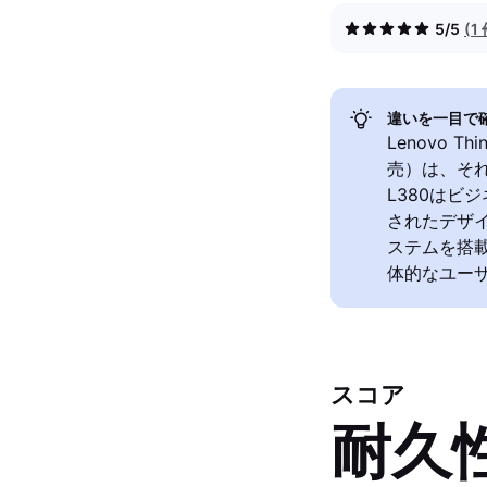
5/5
(
違いを一目で
Lenovo Th
売）は、それ
L380はビジ
されたデザイ
ステムを搭
体的なユー
スコア
耐久