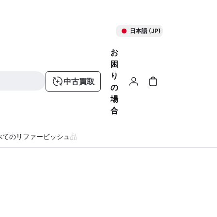
日本語 (JP)
お
困
り
中古買取
の
場
合
べてのリファービッシュ品
る