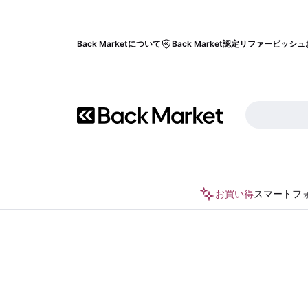
Back Marketについて
Back Market認定リファービッシュ
お買い得
スマートフ