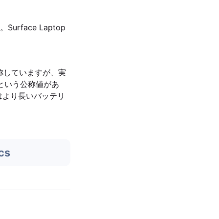
ace Laptop
を公称していますが、実
時間という公称値があ
はより長いバッテリ
cs