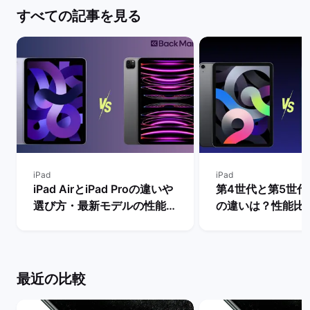
すべての記事を見る
iPad
iPad
iPad AirとiPad Proの違いや
第4世代と第5世代のi
選び方・最新モデルの性能を
の違いは？性能比
比較【買うならどっちがい
買うべきモデルを解
い？】 | バックマーケット
ックマーケット
最近の比較