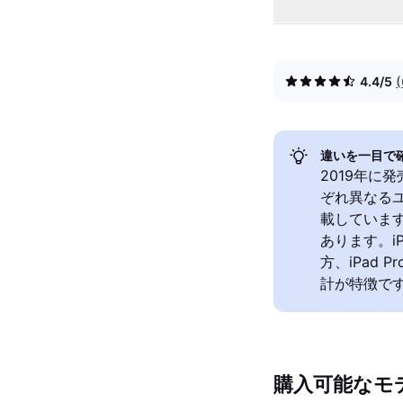
4.4/5
違いを一目で
2019年に発
ぞれ異なるユ
載していま
あります。i
方、iPad
計が特徴で
購入可能なモ