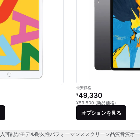
最安価格
価格：
リファービッシュ品の価格：
49,330
¥
品との比較：¥38,280
新品との比較：
¥89,800
(新品価格)
オプションを見る
入可能なモデル
耐久性
パフォーマンス
スクリーン品質
音質
オー