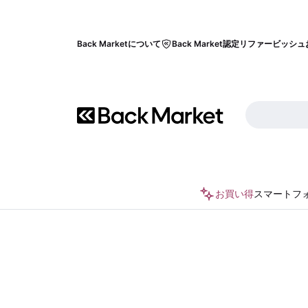
Back Marketについて
Back Market認定リファービッシュ
お買い得
スマートフ