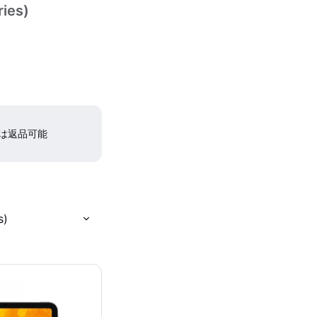
ries)
間は返品可能
s)