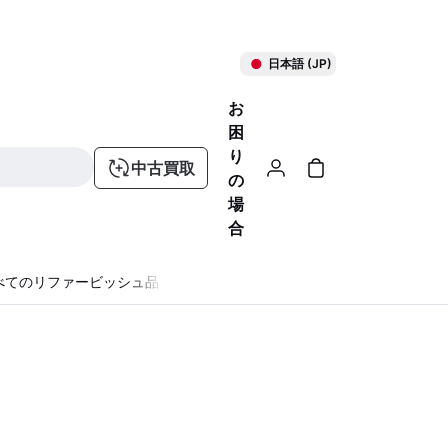
日本語 (JP)
お
困
り
中古買取
の
場
合
べてのリファービッシュ品
る