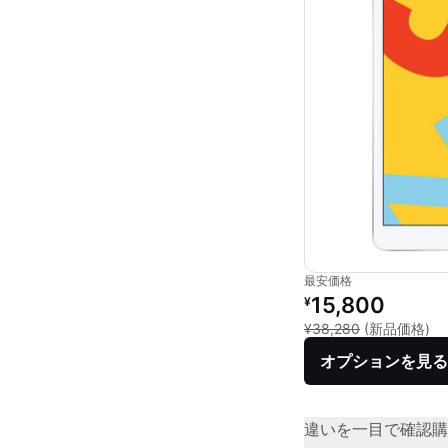
最安価格
リファービッシュ品の
15,800
¥
新
¥38,280
(新品価格)
オプションを見る
違いを一目で確認
購