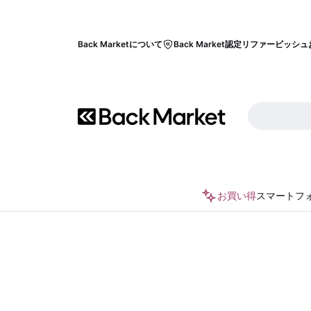
Back Marketについて
Back Market認定リファービッシュ
お買い得
スマートフ