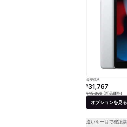
最安価格
リファービッシュ品の
31,767
¥
新
¥49,800
(新品価格)
オプションを見る
違いを一目で確認
購