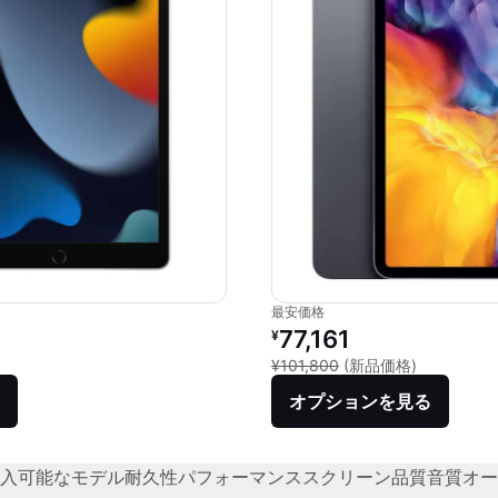
最安価格
価格：
リファービッシュ品の価格：
77,161
¥
品との比較：¥49,800
新品との比較
¥101,800
(新品価格)
オプションを見る
入可能なモデル
耐久性
パフォーマンス
スクリーン品質
音質
オー