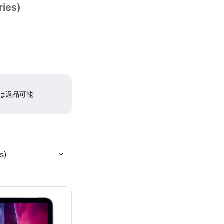
ries)
間は返品可能
s)