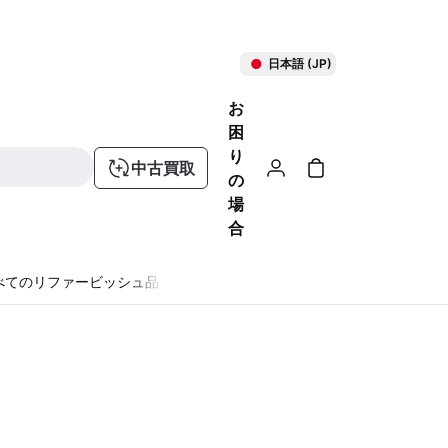
日本語 (JP)
お
困
り
中古買取
の
場
合
べてのリファービッシュ品
る