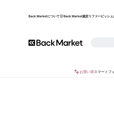
Back Marketについて
Back Market認定リファービッシュ
お買い得
スマートフ