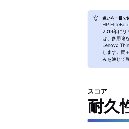
違いを一目で
HP EliteB
2019年にリ
は、多用途な
Lenovo 
します。両モ
みを通じて
スコア
耐久