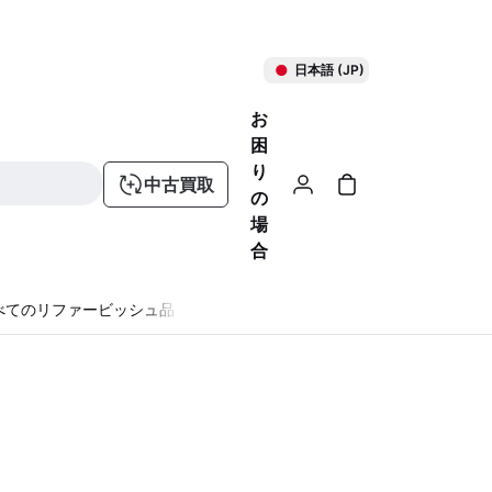
日本語 (JP)
お
困
り
中古買取
の
場
合
べてのリファービッシュ品
る