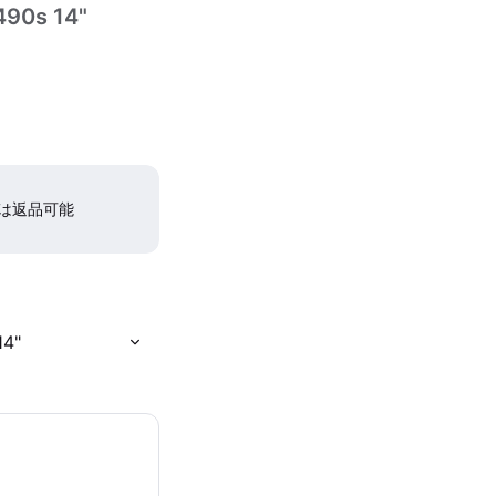
490s 14"
間は返品可能
14"