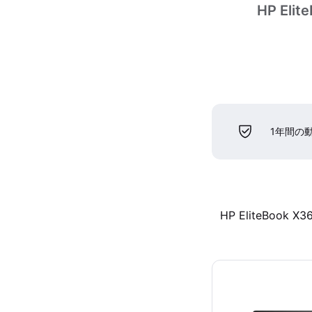
HP Elit
1年間の
HP EliteBook X3