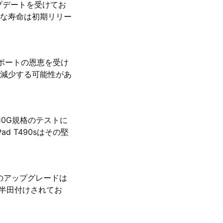
プデートを受けてお
な寿命は初期リリー
サポートの恩恵を受け
減少する可能性があ
TD 810G規格のテストに
 T490sはその堅
モリのアップグレードは
Mが半田付けされてお