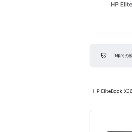
HP Elit
1年間の
HP EliteBook X3