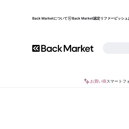
Back Marketについて
Back Market認定リファービッシュ
お買い得
スマートフ