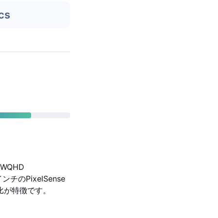
cs
らWQHD
ンチのPixelSense
ト比が特徴です。