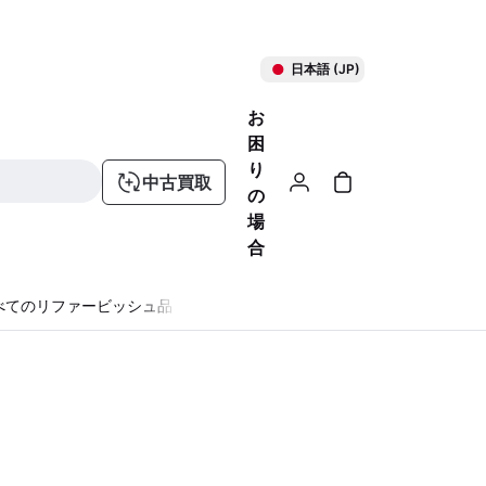
日本語 (JP)
お
困
り
中古買取
の
場
合
べてのリファービッシュ品
る