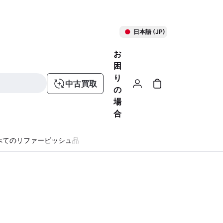
日本語 (JP)
お
困
り
中古買取
の
場
合
べてのリファービッシュ品
る