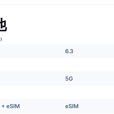
他
）
6.3
5G
+ eSIM
eSIM