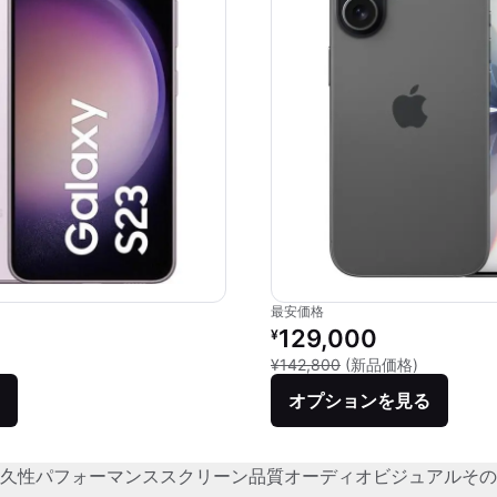
最安価格
価格：
リファービッシュ品の価格：
129,000
¥
品との比較：¥129,888
新品との比較
¥142,800
(新品価格)
オプションを見る
久性
パフォーマンス
スクリーン品質
オーディオビジュアル
その