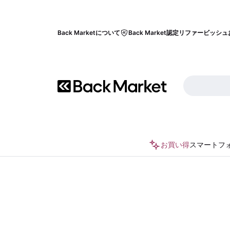
Back Marketについて
Back Market認定リファービッシュ
お買い得
スマートフ