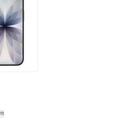
：¥142,800
他