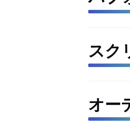
スク
オー