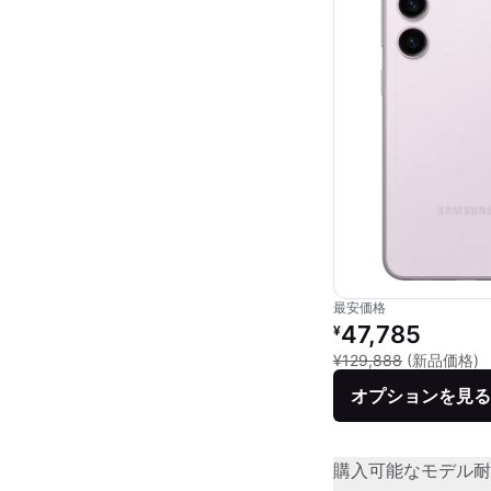
最安価格
リファービッシュ品の
47,785
¥
新
¥129,888
(新品価格)
オプションを見る
購入可能なモデル
耐