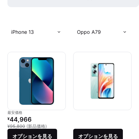
iPhone 13
Oppo A79
最安価格
リファービッシュ品の価格：
44,966
¥
新品との比較：¥95,800
¥95,800
(新品価格)
オプションを見る
オプションを見る