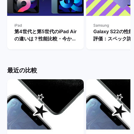
iPad
Samsung
第4世代と第5世代のiPad Air
Galaxy S22の
の違いは？性能比較・今から
評価：スペック詳
買うべきモデルを解説！ | バ
購入するメリット
ックマーケット
トは？ | バックマ
最近の比較