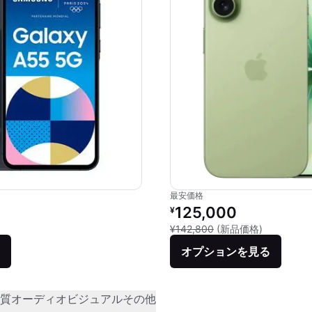
最安価格
リファービッシュ品の価格：
125,000
¥
新品との比較
¥142,800
(新品価格)
オプションを見る
質
オーディオビジュアル
その他