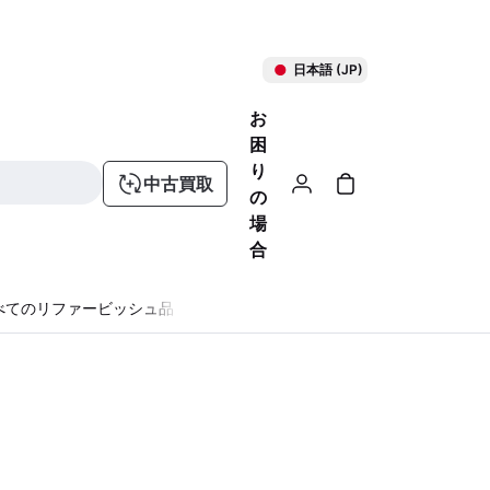
日本語 (JP)
お
困
り
中古買取
の
場
合
べてのリファービッシュ品
る