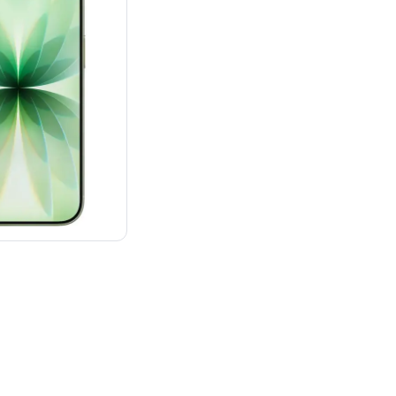
：¥142,800