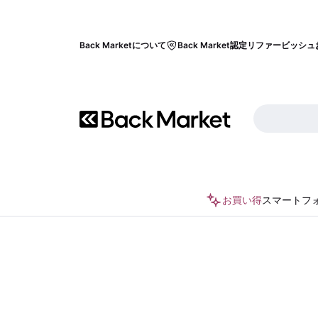
Back Marketについて
Back Market認定リファービッシュ
お買い得
スマートフ