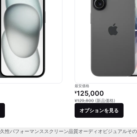
最安価格
価格：
リファービッシュ品の価格：
125,000
¥
品との比較：¥112,800
新品との比較
¥129,800
(新品価格)
オプションを見る
久性
パフォーマンス
スクリーン品質
オーディオビジュアル
その