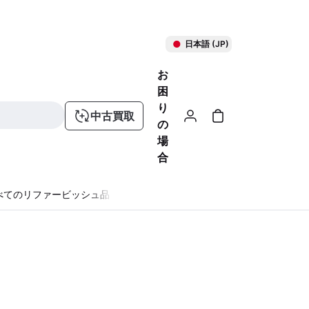
日本語 (JP)
お
困
り
中古買取
の
場
合
べてのリファービッシュ品
る