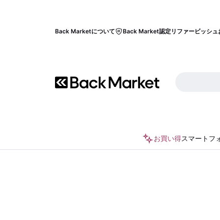
Back Marketについて
Back Market認定リファービッシュ
お買い得
スマートフ