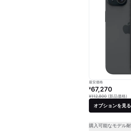
最安価格
リファービッシュ品の
67,270
¥
新
¥112,800
(新品価格)
オプションを見る
購入可能なモデル
耐